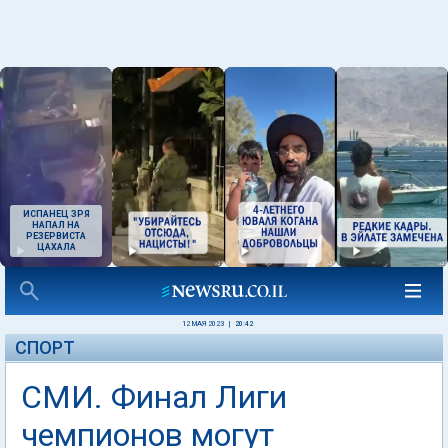
ИСПАНЕЦ ЗРЯ
НАПАЛ НА
РЕЗЕРВИСТА
ЦАХАЛА
12 МАЯ 2023
|
20:42
СПОРТ
СМИ. Финал Лиги
чемпионов могут