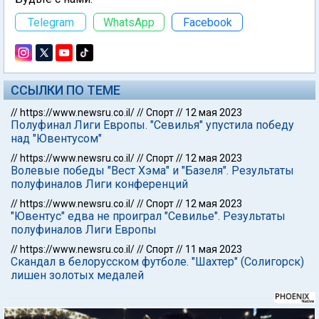
Telegram
WhatsApp
Facebook
ССЫЛКИ ПО ТЕМЕ
//
https://www.newsru.co.il/
//
Спорт
//
12 мая 2023
Полуфинал Лиги Европы. "Севилья" упустила победу
над "Ювентусом"
//
https://www.newsru.co.il/
//
Спорт
//
12 мая 2023
Волевые победы "Вест Хэма" и "Базеля". Результаты
полуфиналов Лиги конференций
//
https://www.newsru.co.il/
//
Спорт
//
12 мая 2023
"Ювентус" едва не проиграл "Севилье". Результаты
полуфиналов Лиги Европы
//
https://www.newsru.co.il/
//
Спорт
//
11 мая 2023
Скандал в белорусском футболе. "Шахтер" (Солигорск)
лишен золотых медалей