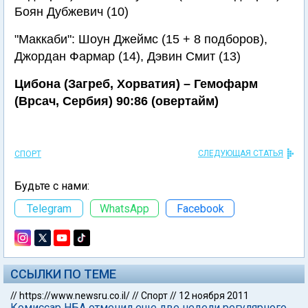
Боян Дубжевич (10)
"Маккаби": Шоун Джеймс (15 + 8 подборов),
Джордан Фармар (14), Дэвин Смит (13)
Цибона (Загреб, Хорватия) – Гемофарм
(Врсач, Сербия) 90:86 (овертайм)
СЛЕДУЮЩАЯ СТАТЬЯ
СПОРТ
Будьте с нами:
Telegram
WhatsApp
Facebook
ССЫЛКИ ПО ТЕМЕ
//
https://www.newsru.co.il/
//
Спорт
//
12 ноября 2011
Комиссар НБА отменил еще две недели регулярного