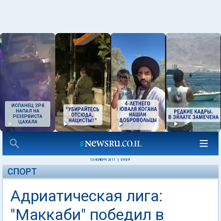
ИСПАНЕЦ ЗРЯ
НАПАЛ НА
РЕЗЕРВИСТА
ЦАХАЛА
13 НОЯБРЯ 2011
|
09:09
СПОРТ
Адриатическая лига:
"Маккаби" победил в