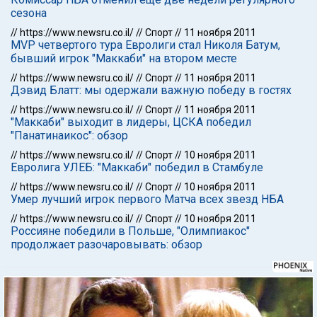
сезона
//
https://www.newsru.co.il/
//
Спорт
//
11 ноября 2011
MVP четвертого тура Евролиги стал Николя Батум,
бывший игрок "Маккаби" на втором месте
//
https://www.newsru.co.il/
//
Спорт
//
11 ноября 2011
Дэвид Блатт: мы одержали важную победу в гостях
//
https://www.newsru.co.il/
//
Спорт
//
11 ноября 2011
"Маккаби" выходит в лидеры, ЦСКА победил
"Панатинаикос": обзор
//
https://www.newsru.co.il/
//
Спорт
//
10 ноября 2011
Евролига УЛЕБ: "Маккаби" победил в Стамбуле
//
https://www.newsru.co.il/
//
Спорт
//
10 ноября 2011
Умер лучший игрок первого Матча всех звезд НБА
//
https://www.newsru.co.il/
//
Спорт
//
10 ноября 2011
Россияне победили в Польше, "Олимпиакос"
продолжает разочаровывать: обзор