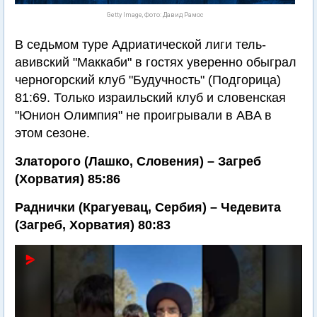
Getty Image, Фото: Давид Рамос
В седьмом туре Адриатической лиги тель-
авивский "Маккаби" в гостях уверенно обыграл
черногорский клуб "Будучность" (Подгорица)
81:69. Только израильский клуб и словенская
"Юнион Олимпия" не проигрывали в ABA в
этом сезоне.
Златорого (Лашко, Словения) – Загреб
(Хорватия) 85:86
Раднички (Крагуевац, Сербия) – Чедевита
(Загреб, Хорватия) 80:83