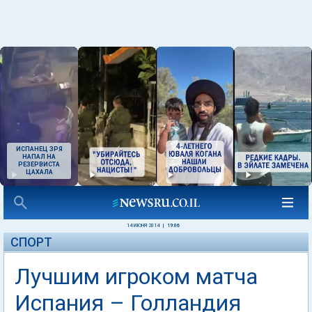
ИСПАНЕЦ ЗРЯ
НАПАЛ НА
РЕЗЕРВИСТА
ЦАХАЛА
14 ИЮНЯ 2014
|
19:06
СПОРТ
Лучшим игроком матча
Испания – Голландия