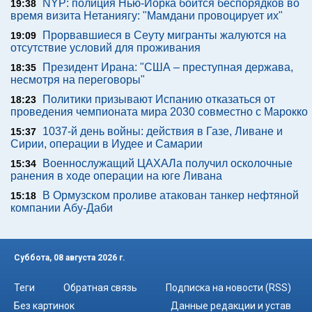
NYP: полиция Нью-Йорка боится беспорядков во
19:38
время визита Нетаниягу: "Мамдани провоцирует их"
Прорвавшиеся в Сеуту мигранты жалуются на
19:09
отсутствие условий для проживания
Президент Ирана: "США – преступная держава,
18:35
несмотря на переговоры"
Политики призывают Испанию отказаться от
18:23
проведения чемпионата мира 2030 совместно с Марокко
1037-й день войны: действия в Газе, Ливане и
15:37
Сирии, операции в Иудее и Самарии
Военнослужащий ЦАХАЛа получил осколочные
15:34
ранения в ходе операции на юге Ливана
В Ормузском проливе атакован танкер нефтяной
15:18
компании Абу-Даби
Суббота, 08 августа 2026 г.
Теги
Обратная связь
Подписка на новости (RSS)
Без картинок
Данные редакции и устав