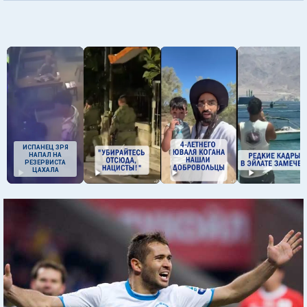
ИСПАНЕЦ ЗРЯ
НАПАЛ НА
РЕЗЕРВИСТА
ЦАХАЛА