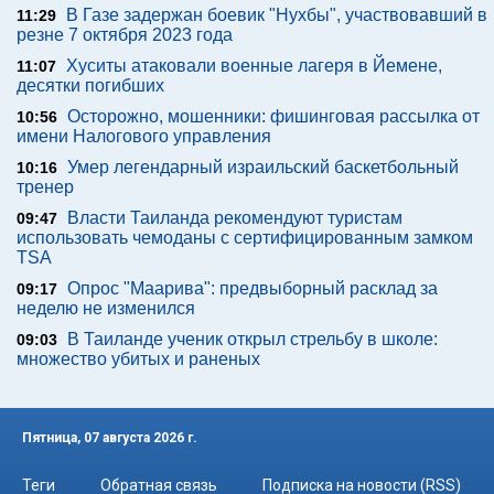
В Газе задержан боевик "Нухбы", участвовавший в
11:29
резне 7 октября 2023 года
Хуситы атаковали военные лагеря в Йемене,
11:07
десятки погибших
Осторожно, мошенники: фишинговая рассылка от
10:56
имени Налогового управления
Умер легендарный израильский баскетбольный
10:16
тренер
Власти Таиланда рекомендуют туристам
09:47
использовать чемоданы с сертифицированным замком
TSA
Опрос "Mаарива": предвыборный расклад за
09:17
неделю не изменился
В Таиланде ученик открыл стрельбу в школе:
09:03
множество убитых и раненых
Пятница, 07 августа 2026 г.
Теги
Обратная связь
Подписка на новости (RSS)