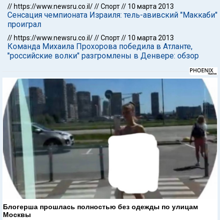
//
https://www.newsru.co.il/
//
Спорт
//
10 марта 2013
Сенсация чемпионата Израиля: тель-авивский "Маккаби"
проиграл
//
https://www.newsru.co.il/
//
Спорт
//
10 марта 2013
Команда Михаила Прохорова победила в Атланте,
"российские волки" разгромлены в Денвере: обзор
Блогерша прошлась полностью без одежды по улицам
Москвы