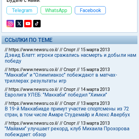
Будьте с нами:
Telegram
WhatsApp
Facebook
ССЫЛКИ ПО ТЕМЕ
//
https://www.newsru.co.il/
//
Спорт
//
15 марта 2013
Дэвид Блатт: игроки сражались насмерть и добыли нам
победу
//
https://www.newsru.co.il/
//
Спорт
//
15 марта 2013
"Маккаби" и "Олимпиакос" побеждают в матчах-
триллерах: результаты игр
//
https://www.newsru.co.il/
//
Спорт
//
14 марта 2013
Евролига УЛЕБ: "Маккаби" победил "Химки"
//
https://www.newsru.co.il/
//
Спорт
//
13 марта 2013
В 19-й Маккабиаде примут участие спортсмены из 72
стран, в том числе Амаре Студемайр и Алекс Авербух
//
https://www.newsru.co.il/
//
Спорт
//
13 марта 2013
"Майами" улучшает рекорд, клуб Михаила Прохорова
побеждает: обзор