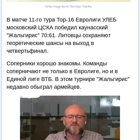
Getty Image Фото: Леннарт Прейсс
В матче 11-го тура Тор-16 Евролиги УЛЕБ
московский ЦСКА победил каунасский
"Жальгирис" 70:61. Литовцы сохраняют
теоретические шансы на выход в
четвертьфинал.
Соперники хорошо знакомы. Команды
соперничают не только в Евролиге, но и в
Единой лиге ВТБ. В этом турнире "Жальгирис"
недавно обыграл армейцев.