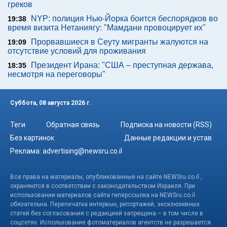
греков
NYP: полиция Нью-Йорка боится беспорядков во
19:38
время визита Нетаниягу: "Мамдани провоцирует их"
Прорвавшиеся в Сеуту мигранты жалуются на
19:09
отсутствие условий для проживания
Президент Ирана: "США – преступная держава,
18:35
несмотря на переговоры"
Суббота, 08 августа 2026 г.
Теги
Обратная связь
Подписка на новости (RSS)
Без картинок
Данные редакции и устав
Реклама:
advertising@newsru.co.il
Все права на материалы, опубликованные на сайте NEWSru.co.il ,
охраняются в соответствии с законодательством Израиля. При
использовании материалов сайта гиперссылка на NEWSru.co.il
обязательна. Перепечатка интервью, репортажей, эксклюзивных
статей без согласования с редакцией запрещена – в том числе в
соцсетях. Использование фотоматериалов агентств не разрешается.