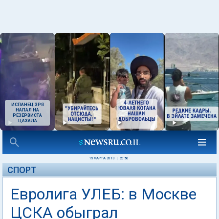
ИСПАНЕЦ ЗРЯ
НАПАЛ НА
РЕЗЕРВИСТА
ЦАХАЛА
15 МАРТА 2013
|
20:50
СПОРТ
Евролига УЛЕБ: в Москве
ЦСКА обыграл