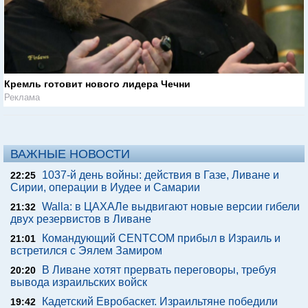
Кремль готовит нового лидера Чечни
Реклама
ВАЖНЫЕ НОВОСТИ
1037-й день войны: действия в Газе, Ливане и
22:25
Сирии, операции в Иудее и Самарии
Walla: в ЦАХАЛе выдвигают новые версии гибели
21:32
двух резервистов в Ливане
Командующий CENTCOM прибыл в Израиль и
21:01
встретился с Эялем Замиром
В Ливане хотят прервать переговоры, требуя
20:20
вывода израильских войск
Кадетский Евробаскет. Израильтяне победили
19:42