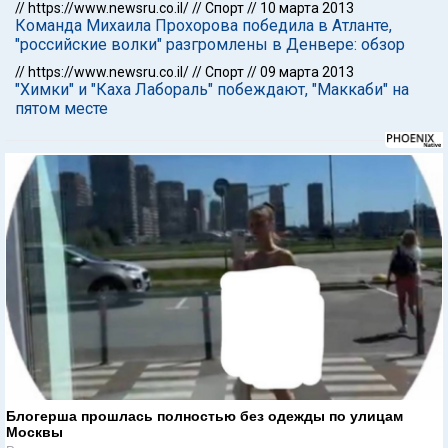
//
https://www.newsru.co.il/
//
Спорт
//
10 марта 2013
Команда Михаила Прохорова победила в Атланте,
"российские волки" разгромлены в Денвере: обзор
//
https://www.newsru.co.il/
//
Спорт
//
09 марта 2013
"Химки" и "Каха Лабораль" побеждают, "Маккаби" на
пятом месте
Блогерша прошлась полностью без одежды по улицам
Москвы