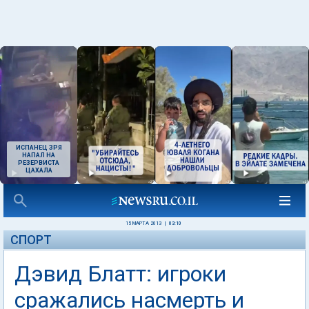
ИСПАНЕЦ ЗРЯ
НАПАЛ НА
РЕЗЕРВИСТА
ЦАХАЛА
15 МАРТА 2013
|
03:10
СПОРТ
Дэвид Блатт: игроки
сражались насмерть и