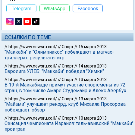
Telegram
WhatsApp
Facebook
ССЫЛКИ ПО ТЕМЕ
//
https://www.newsru.co.il/
//
Спорт
//
15 марта 2013
"Маккаби" и "Олимпиакос" побеждают в матчах-
триллерах: результаты игр
//
https://www.newsru.co.il/
//
Спорт
//
14 марта 2013
Евролига УЛЕБ: "Маккаби" победил "Химки"
//
https://www.newsru.co.il/
//
Спорт
//
13 марта 2013
В 19-й Маккабиаде примут участие спортсмены из 72
стран, в том числе Амаре Студемайр и Алекс Авербух
//
https://www.newsru.co.il/
//
Спорт
//
13 марта 2013
"Майами" улучшает рекорд, клуб Михаила Прохорова
побеждает: обзор
//
https://www.newsru.co.il/
//
Спорт
//
10 марта 2013
Сенсация чемпионата Израиля: тель-авивский "Маккаби"
проиграл