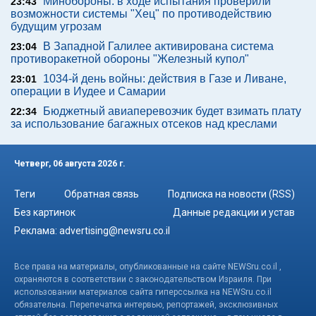
Минобороны: в ходе испытания проверили
23:43
возможности системы "Хец" по противодействию
будущим угрозам
В Западной Галилее активирована система
23:04
противоракетной обороны "Железный купол"
1034-й день войны: действия в Газе и Ливане,
23:01
операции в Иудее и Самарии
Бюджетный авиаперевозчик будет взимать плату
22:34
за использование багажных отсеков над креслами
Четверг, 06 августа 2026 г.
Теги
Обратная связь
Подписка на новости (RSS)
Без картинок
Данные редакции и устав
Реклама:
advertising@newsru.co.il
Все права на материалы, опубликованные на сайте NEWSru.co.il ,
охраняются в соответствии с законодательством Израиля. При
использовании материалов сайта гиперссылка на NEWSru.co.il
обязательна. Перепечатка интервью, репортажей, эксклюзивных