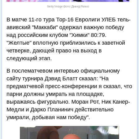
Getty Image Фото: Давид Рамос
В матче 11-го тура Тор-16 Евролиги УЛЕБ тель-
авивский "Маккаби" одержал важную победу
над российским клубом "Химки" 80:79.
"Желтые" вплотную приблизились к заветной
четверке, дающей право на выход в
следующий этап.
В послематчевом интервью официальному
сайту турнира Дэвид Блатт сказал: "На
предматчевой пресс-конференции я сказал, что
парни должны умирать на площадке,
выражаясь фигурально. Моран Рот, Ник Канер-
Медли и Дарко Планинич действительно
умирали, добывая нам победу".