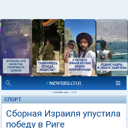
ИСПАНЕЦ ЗРЯ
НАПАЛ НА
РЕЗЕРВИСТА
ЦАХАЛА
15 ОКТЯБРЯ 2008
|
11:31
СПОРТ
Сборная Израиля упустила
победу в Риге