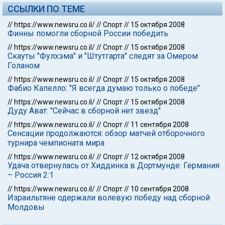
ССЫЛКИ ПО ТЕМЕ
//
https://www.newsru.co.il/
//
Спорт
//
15 октября 2008
Финны помогли сборной России победить
//
https://www.newsru.co.il/
//
Спорт
//
15 октября 2008
Скауты "Фулхэма" и "Штутгарта" следят за Омером
Голаном
//
https://www.newsru.co.il/
//
Спорт
//
15 октября 2008
Фабио Капелло: "Я всегда думаю только о победе"
//
https://www.newsru.co.il/
//
Спорт
//
15 октября 2008
Дуду Ават: "Сейчас в сборной нет звезд"
//
https://www.newsru.co.il/
//
Спорт
//
11 сентября 2008
Сенсации продолжаются: обзор матчей отборочного
турнира чемпионата мира
//
https://www.newsru.co.il/
//
Спорт
//
12 октября 2008
Удача отвернулась от Хиддинка в Дортмунде: Германия
– Россия 2:1
//
https://www.newsru.co.il/
//
Спорт
//
10 сентября 2008
Израильтяне одержали волевую победу над сборной
Молдовы