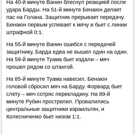
На 40-й минуте Ванин блеснул реакцией после
удара Барды. На 51-й минуте Бенаюн делает
пас на Голана. Защитник прерывает передачу.
Бенаюн первым успевает к мячу и бьет с линии
штрафной 0:1.
На 55-й минуте Ванин ошибся с передачей
защитнику, Барда едва не вышел один на один.
На 59-й минуте Туама бьет издали – мяч
прошел рядом со штангой.
На 85-й минуте Туама навесил. Бенаюн
головой сбросил мяч на Барду. Форвард бьет
слету – мяч сотряс перекладину. На 89-й
минуте Рубин прострелил. Провалились
центральные защитники израильтян, и
Колесниченко бьет низом 1:1.