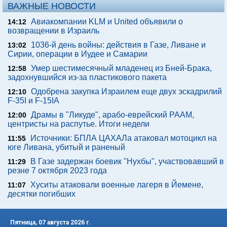
ВАЖНЫЕ НОВОСТИ
Авиакомпании KLM и United объявили о
14:12
возвращении в Израиль
1036-й день войны: действия в Газе, Ливане и
13:02
Сирии, операции в Иудее и Самарии
Умер шестимесячный младенец из Бней-Брака,
12:58
задохнувшийся из-за пластикового пакета
Одобрена закупка Израилем еще двух эскадрилий
12:10
F-35I и F-15IA
Драмы в "Ликуде", арабо-еврейский РААМ,
12:00
центристы на распутье. Итоги недели
Источники: БПЛА ЦАХАЛа атаковал мотоцикл на
11:55
юге Ливана, убитый и раненый
В Газе задержан боевик "Нухбы", участвовавший в
11:29
резне 7 октября 2023 года
Хуситы атаковали военные лагеря в Йемене,
11:07
десятки погибших
Пятница, 07 августа 2026 г.