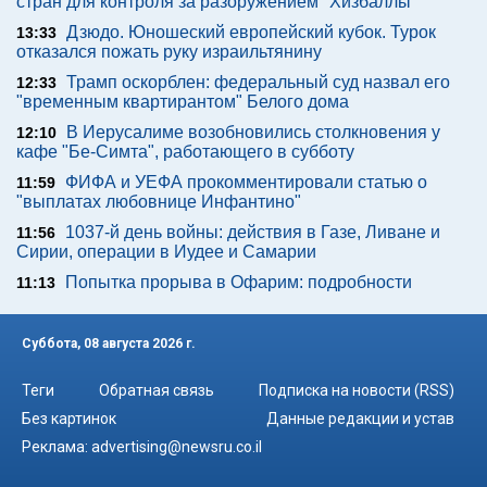
стран для контроля за разоружением "Хизбаллы"
Дзюдо. Юношеский европейский кубок. Турок
13:33
отказался пожать руку израильтянину
Трамп оскорблен: федеральный суд назвал его
12:33
"временным квартирантом" Белого дома
В Иерусалиме возобновились столкновения у
12:10
кафе "Бе-Симта", работающего в субботу
ФИФА и УЕФА прокомментировали статью о
11:59
"выплатах любовнице Инфантино"
1037-й день войны: действия в Газе, Ливане и
11:56
Сирии, операции в Иудее и Самарии
Попытка прорыва в Офарим: подробности
11:13
Суббота, 08 августа 2026 г.
Теги
Обратная связь
Подписка на новости (RSS)
Без картинок
Данные редакции и устав
Реклама:
advertising@newsru.co.il