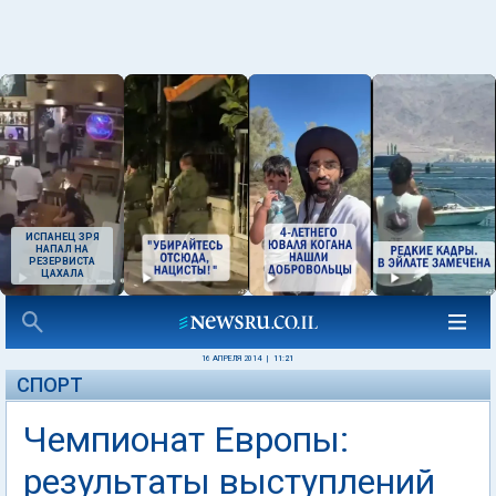
ИСПАНЕЦ ЗРЯ
НАПАЛ НА
РЕЗЕРВИСТА
ЦАХАЛА
16 АПРЕЛЯ 2014
|
11:21
СПОРТ
Чемпионат Европы:
результаты выступлений