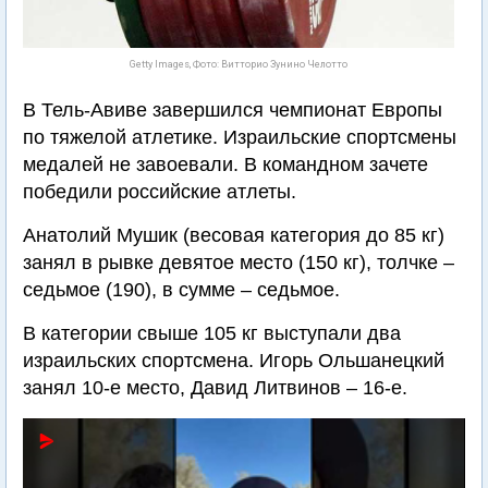
Getty Images, Фото: Витторио Зунино Челотто
В Тель-Авиве завершился чемпионат Европы
по тяжелой атлетике. Израильские спортсмены
медалей не завоевали. В командном зачете
победили российские атлеты.
Анатолий Мушик (весовая категория до 85 кг)
занял в рывке девятое место (150 кг), толчке –
седьмое (190), в сумме – седьмое.
В категории свыше 105 кг выступали два
израильских спортсмена. Игорь Ольшанецкий
занял 10-е место, Давид Литвинов – 16-е.