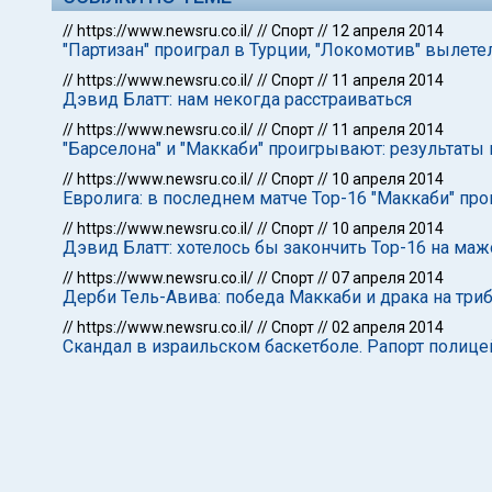
//
https://www.newsru.co.il/
//
Спорт
//
12 апреля 2014
"Партизан" проиграл в Турции, "Локомотив" вылете
//
https://www.newsru.co.il/
//
Спорт
//
11 апреля 2014
Дэвид Блатт: нам некогда расстраиваться
//
https://www.newsru.co.il/
//
Спорт
//
11 апреля 2014
"Барселона" и "Маккаби" проигрывают: результаты
//
https://www.newsru.co.il/
//
Спорт
//
10 апреля 2014
Евролига: в последнем матче Тор-16 "Маккаби" пр
//
https://www.newsru.co.il/
//
Спорт
//
10 апреля 2014
Дэвид Блатт: хотелось бы закончить Тор-16 на маж
//
https://www.newsru.co.il/
//
Спорт
//
07 апреля 2014
Дерби Тель-Авива: победа Маккаби и драка на три
//
https://www.newsru.co.il/
//
Спорт
//
02 апреля 2014
Скандал в израильском баскетболе. Рапорт полице