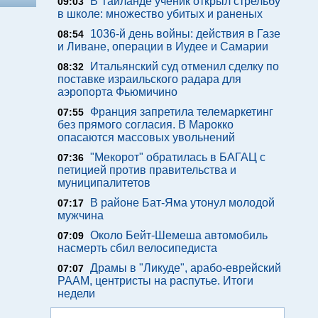
В Таиланде ученик открыл стрельбу
09:03
в школе: множество убитых и раненых
1036-й день войны: действия в Газе
08:54
и Ливане, операции в Иудее и Самарии
Итальянский суд отменил сделку по
08:32
поставке израильского радара для
аэропорта Фьюмичино
Франция запретила телемаркетинг
07:55
без прямого согласия. В Марокко
опасаются массовых увольнений
"Мекорот" обратилась в БАГАЦ с
07:36
петицией против правительства и
муниципалитетов
В районе Бат-Яма утонул молодой
07:17
мужчина
Около Бейт-Шемеша автомобиль
07:09
насмерть сбил велосипедиста
Драмы в "Ликуде", арабо-еврейский
07:07
РААМ, центристы на распутье. Итоги
недели