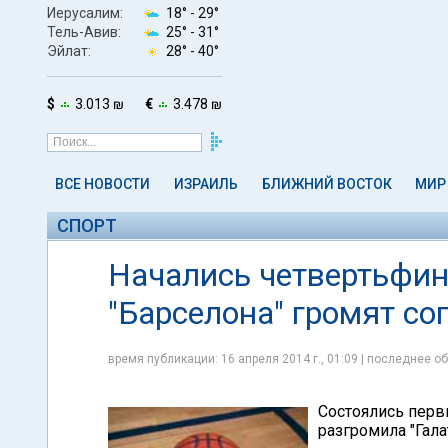
Иерусалим:
18° -
29°
Тель-Авив:
25° -
31°
Эйлат:
28° -
40°
$
3.013 ₪
€
3.478 ₪
ВСЕ НОВОСТИ
ИЗРАИЛЬ
БЛИЖНИЙ ВОСТОК
МИР
СПОРТ
Начались четвертьфина
"Барселона" громят со
время публикации: 16 апреля 2014 г., 01:09 | последнее об
Состоялись перв
разгромила "Галат