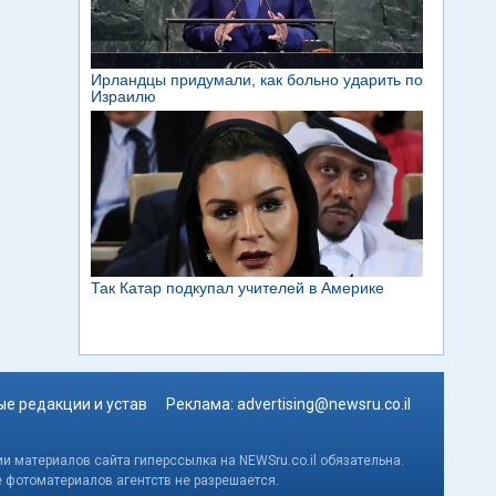
е редакции и устав
Реклама:
advertising@newsru.co.il
и материалов сайта гиперссылка на NEWSru.co.il обязательна.
е фотоматериалов агентств не разрешается.