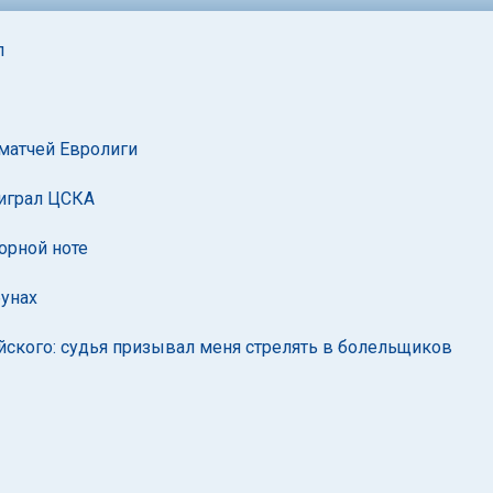
л
 матчей Евролиги
оиграл ЦСКА
орной ноте
бунах
йского: судья призывал меня стрелять в болельщиков