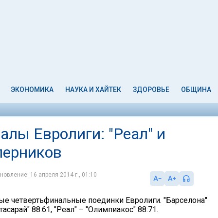
ЭКОНОМИКА
НАУКА И ХАЙТЕК
ЗДОРОВЬЕ
ОБЩИНА
лы Евролиги: "Реал" и
перников
новление: 16 апреля 2014 г., 01:10
ые четвертьфинальные поединки Евролиги. "Барселона"
асарай" 88:61, "Реал" – "Олимпиакос" 88:71.