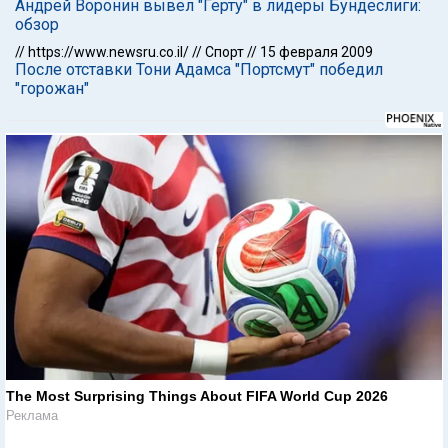
Андрей Воронин вывел "Герту" в лидеры Бундеслиги:
обзор
//
https://www.newsru.co.il/
//
Спорт
//
15 февраля 2009
После отставки Тони Адамса "Портсмут" победил
"горожан"
The Most Surprising Things About FIFA World Cup 2026
Реклама