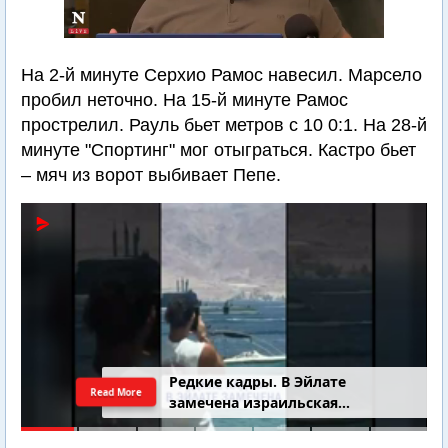
На 2-й минуте Серхио Рамос навесил. Марсело
пробил неточно. На 15-й минуте Рамос
прострелил. Рауль бьет метров с 10 0:1. На 28-й
минуте "Спортинг" мог отыграться. Кастро бьет
– мяч из ворот выбивает Пепе.
4-летний Юваль Коган найден
Read More
добровольцами