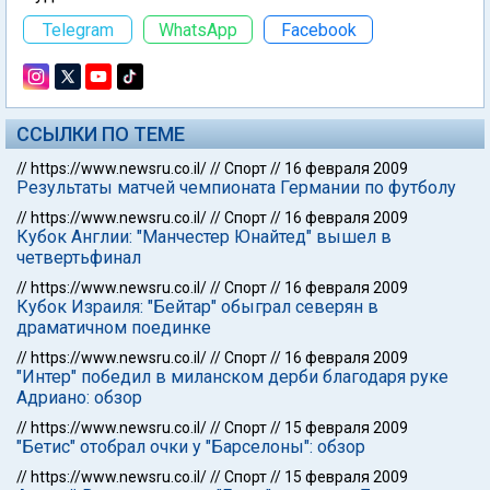
Telegram
WhatsApp
Facebook
ССЫЛКИ ПО ТЕМЕ
//
https://www.newsru.co.il/
//
Спорт
//
16 февраля 2009
Результаты матчей чемпионата Германии по футболу
//
https://www.newsru.co.il/
//
Спорт
//
16 февраля 2009
Кубок Англии: "Манчестер Юнайтед" вышел в
четвертьфинал
//
https://www.newsru.co.il/
//
Спорт
//
16 февраля 2009
Кубок Израиля: "Бейтар" обыграл северян в
драматичном поединке
//
https://www.newsru.co.il/
//
Спорт
//
16 февраля 2009
"Интер" победил в миланском дерби благодаря руке
Адриано: обзор
//
https://www.newsru.co.il/
//
Спорт
//
15 февраля 2009
"Бетис" отобрал очки у "Барселоны": обзор
//
https://www.newsru.co.il/
//
Спорт
//
15 февраля 2009