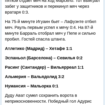
пяткой отдает мяч на ход Марсело. Тот выиграл
забег у защитников и перекинул мяч через
вратаря 0:3.
На 75-й минуте Игуаин бьет – Лафуэнте отбил
мяч. Рауль первым успел к мячу 0:4. На 87-й
минуте Барраль отобрал мяч у Пепе и сильно
пробил. Гостей спасла штанга.
Атлетико (Мадрид) – Хетафе 1:1
Эспаньол (Барселона) – Севилья 0:2
Расинг (Сантандер) – Вильярреал 1:1
Альмерия – Вальядолид 3:2
Нумансия – Мальорка 0:1
Дуду Ават сумел сохранить ворота в
неприкосновенности. Победный гол Адурис