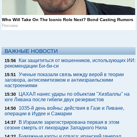
Who Will Take On The Iconic Role Next? Bond Casting Rumors
Реклама
ВАЖНЫЕ НОВОСТИ
Как защититься от мошенников, использующих ИИ:
15:56
рекомендации Би-би-си
Ученые показали связь между верой в теории
15:51
заговора, антисемитизмом и антиизраильскими
настроениями
ЦАХАЛ нанес удары по объектам "Хизбаллы" на
15:30
юге Ливана после гибели двух резервистов
1035-й день войны: действия в Газе и Ливане,
14:50
операции в Иудее и Самарии
В Израиле зарегистрирована первая в этом
14:37
сезоне смерть от лихорадки Западного Нила
Бумажные карты и отвага: иранский генерал
14:22