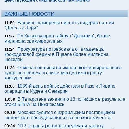
действующей олимпийской чемпионки
ВАЖНЫЕ НОВОСТИ
Раввины намерены сменить лидеров партии
11:50
"Дегель а-Тора"
По Китаю ударил тайфун "Дельфин", более
11:27
миллиона эвакуированных
Прокуратура потребовала от владельца
11:24
крокодиловой фермы в Пцаэле более миллиона
шекелей
Отмена пошлины на импорт консервированного
11:20
тунца не привела к снижению цен или к росту
конкуренции
1039-й день войны: действия в Газе и Ливане,
11:00
операции в Иудее и Самарии
В Татарстане заявили о 13 погибших в результате
10:58
атаки БПЛА на Нижнекамск
Мексика судится с израильским поставщиком
09:39
шпионского оборудования из-за плохого качества
N12: страны региона обсуждали тактику
09:34