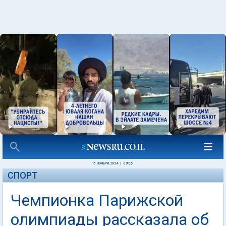
16 НОЯБРЯ 2024
|
09:06
СПОРТ
Чемпионка Парижской
олимпиады рассказала об