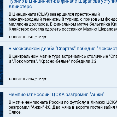
Турнир в Цинциннати: в финале Шарапова уступи
Клийстерс
В Цинциннати (США) завершился престижный
международный теннисный турнир, с призовым фонд
миллиона долларов. В финальном матче бельгийка К
Клейстерс смогла одолеть россиянку Марию Шарапову
16.08.2010 06:41
// Спорт
В московском дерби "Спартак" победил "Локомот
В центральном матче тура встречались столичные "Спа
и "Локомотив". "Красно-белые" победили 3:2.
15.08.2010 22:34
// Спорт
Чемпионат России: ЦСКА разгромил "Анжи"
В матче чемпионата России по футболу в Химках ЦСК
разгромил "Анжи" 4:0. Два мяча в ворота гостей забил
Олисе.