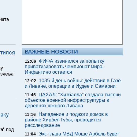
ната
ВАЖНЫЕ НОВОСТИ
етился
ФИФА извинился за попытку
12:06
приватизировать чемпионат мира.
лу
Инфантино остается
озяева
1035-й день войны: действия в Газе
12:02
и Ливане, операции в Иудее и Самарии
ЦАХАЛ: "Хизбалла" создала тысячи
11:45
объектов военной инфраструктуры в
деревнях южного Ливана
раку
Нападение и поджоги домов в
11:16
районе Хирбет-Тубы, проводится
расследование
а" под
Экс-глава МВД Моше Арбель будет
11:04