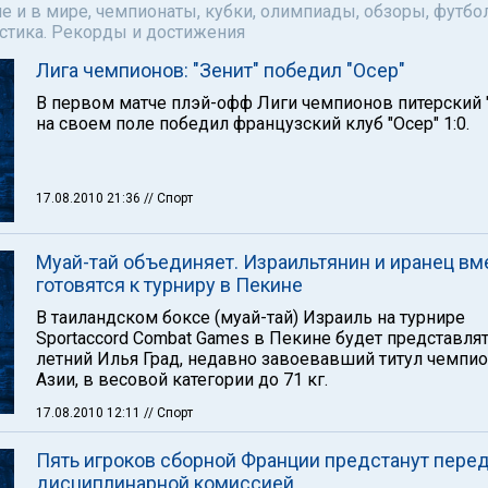
е и в мире, чемпионаты, кубки, олимпиады, обзоры, футбол
астика. Рекорды и достижения
Лига чемпионов: "Зенит" победил "Осер"
В первом матче плэй-офф Лиги чемпионов питерский 
на своем поле победил французский клуб "Осер" 1:0.
17.08.2010 21:36
// Спорт
Муай-тай объединяет. Израильтянин и иранец вм
готовятся к турниру в Пекине
В таиландском боксе (муай-тай) Израиль на турнире
Sportaccord Combat Games в Пекине будет представлят
летний Илья Град, недавно завоевавший титул чемпи
Азии, в весовой категории до 71 кг.
17.08.2010 12:11
// Спорт
Пять игроков сборной Франции предстанут пере
дисциплинарной комиссией