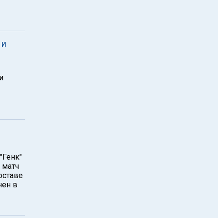
 и
и
"Генк"
 матч
оставе
нен в