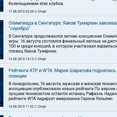
болельщиками этих клубов.
17.08.2010 02:09
// Спорт
Олимпиада в Сингапуре: Яаков Тумаркин завоева
"серебро"
В Сингапуре продолжаются летние юношеские Олимп
игры. 16 августа состоялся финальный заплыв на дис
100 м среди юношей, в котором участвовал израильс
пловец Яаков Тумаркин.
16.08.2010 14:13
// Спорт
Рейтинги АТР и WTA: Мария Шарапова поднялась 
позиции
В понедельник, 16 августа, мужская и женская теннис
ассоциации опубликовали новые рейтинги По версии
лучшим теннисистом остается испанец Рафаэль Надаль
рейтинге WTA лидирует американка Серена Уильямс.
16.08.2010 11:52
// Спорт