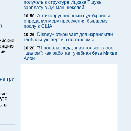
получать в структуре Ицхака Тшувы
зарплату в 3,4 млн шекелей
Антикоррупционный суд Украины
10:50
определил меру пресечения бывшему
л
послу в США
Disney+ открывает для израильтян
10:26
глобальную версию платформы
ийские
танцию
"Я попала сюда, зная только слово
10:20
кий
"шалом": как работает учебная база Михве
Алон
на три
ные
 АТР
, в