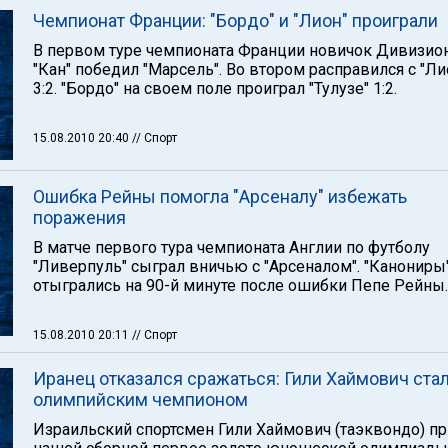
Чемпионат Франции: "Бордо" и "Лион" проиграли
В первом туре чемпионата Франции новичок Дивизион
"Кан" победил "Марсель". Во втором расправился с "Л
3:2. "Бордо" на своем поле проиграл "Тулузе" 1:2.
15.08.2010 20:40
// Спорт
Ошибка Рейны помогла "Арсеналу" избежать
поражения
В матче первого тура чемпионата Англии по футболу
"Ливерпуль" сыграл вничью с "Арсеналом". "Канониры
отыгрались на 90-й минуте после ошибки Пепе Рейны.
15.08.2010 20:11
// Спорт
Иранец отказался сражаться: Гили Хаймович ста
олимпийским чемпионом
Израильский спортсмен Гили Хаймович (таэквондо) п