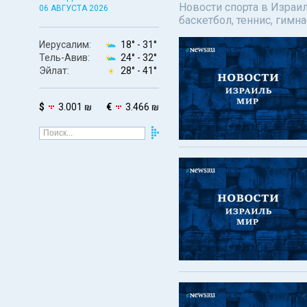
Новости спорта в Израил
06 АВГУСТА 2026
баскетбол, теннис, гимн
Иерусалим:
18° -
31°
Тель-Авив:
24° -
32°
Эйлат:
28° -
41°
$
3.001 ₪
€
3.466 ₪