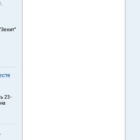
,
"Зенит"
есте
ь 23-
она
д