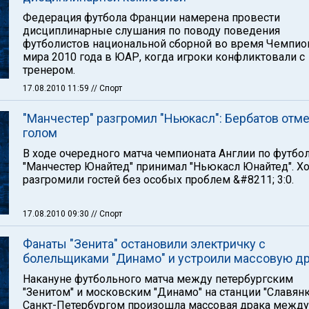
Федерация футбола Франции намерена провести
дисциплинарные слушания по поводу поведения
футболистов национальной сборной во время Чемпио
мира 2010 года в ЮАР, когда игроки конфликтовали с
тренером.
17.08.2010 11:59
// Спорт
"Манчестер" разгромил "Ньюкасл": Бербатов отм
голом
В ходе очередного матча чемпионата Англии по футбо
"Манчестер Юнайтед" принимал "Ньюкасл Юнайтед". Х
разгромили гостей без особых проблем &#8211; 3:0.
17.08.2010 09:30
// Спорт
Фанаты "Зенита" остановили электричку с
болельщиками "Динамо" и устроили массовую д
Накануне футбольного матча между петербургским
"Зенитом" и московским "Динамо" на станции "Славянк
Санкт-Петербургом произошла массовая драка между