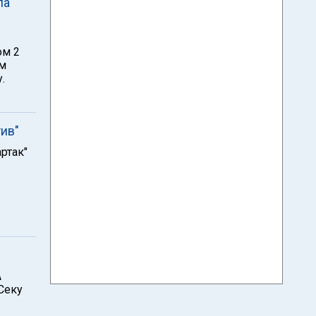
ла
ом 2
им
.
ив"
ртак"
А
 Секу