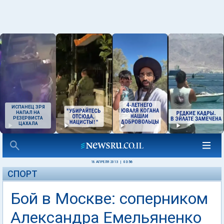
ИСПАНЕЦ ЗРЯ
НАПАЛ НА
РЕЗЕРВИСТА
ЦАХАЛА
18 АПРЕЛЯ 2013
|
03:56
СПОРТ
Бой в Москве: соперником
Александра Емельяненко