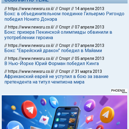
//
https://www.newsru.co.il/
//
Спорт
//
14 апреля 2013
Бокс: в объединительном поединке Гильермо Ригондо
победил Нонито Донэра
//
https://www.newsru.co.il/
//
Спорт
//
07 апреля 2013
Бокс: призера Пекинской олимпиады обвинили в
употреблении героина
//
https://www.newsru.co.il/
//
Спорт
//
07 апреля 2013
Бокс: "Еврейский дракон" победил в Майами
//
https://www.newsru.co.il/
//
Спорт
//
05 апреля 2013
В Нью-Йорке Юрий Форман победил Кинга
//
https://www.newsru.co.il/
//
Спорт
//
31 марта 2013
Африканский еврей не уступил в бою за звание
претендента на титул чемпиона мира