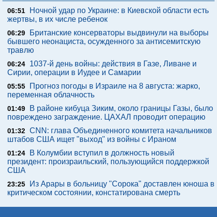
Ночной удар по Украине: в Киевской области есть
06:51
жертвы, в их числе ребенок
Британские консерваторы выдвинули на выборы
06:29
бывшего неонациста, осужденного за антисемитскую
травлю
1037-й день войны: действия в Газе, Ливане и
06:24
Сирии, операции в Иудее и Самарии
Прогноз погоды в Израиле на 8 августа: жарко,
05:55
переменная облачность
В районе кибуца Зиким, около границы Газы, было
01:49
повреждено заграждение. ЦАХАЛ проводит операцию
CNN: глава Объединенного комитета начальников
01:32
штабов США ищет "выход" из войны с Ираном
В Колумбии вступил в должность новый
01:24
президент: произраильский, пользующийся поддержкой
США
Из Арары в больницу "Сорока" доставлен юноша в
23:25
критическом состоянии, констатирована смерть