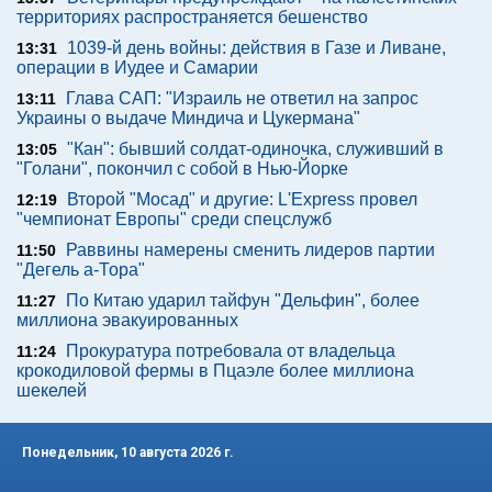
территориях распространяется бешенство
1039-й день войны: действия в Газе и Ливане,
13:31
операции в Иудее и Самарии
Глава САП: "Израиль не ответил на запрос
13:11
Украины о выдаче Миндича и Цукермана"
"Кан": бывший солдат-одиночка, служивший в
13:05
"Голани", покончил с собой в Нью-Йорке
Второй "Мосад" и другие: L'Express провел
12:19
"чемпионат Европы" среди спецслужб
Раввины намерены сменить лидеров партии
11:50
"Дегель а-Тора"
По Китаю ударил тайфун "Дельфин", более
11:27
миллиона эвакуированных
Прокуратура потребовала от владельца
11:24
крокодиловой фермы в Пцаэле более миллиона
шекелей
Понедельник, 10 августа 2026 г.