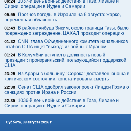
1037-й день войны: действия в Газе, Ливане и
06:24
Сирии, операции в Иудее и Самарии
Прогноз погоды в Израиле на 8 августа: жарко,
05:55
переменная облачность
В районе кибуца Зиким, около границы Газы, было
01:49
повреждено заграждение. ЦАХАЛ проводит операцию
CNN: глава Объединенного комитета начальников
01:32
штабов США ищет "выход" из войны с Ираном
В Колумбии вступил в должность новый
01:24
президент: произраильский, пользующийся поддержкой
США
Из Арары в больницу "Сорока" доставлен юноша в
23:25
критическом состоянии, констатирована смерть
Сенат США одобрил законопроект Линдси Грэма о
22:38
санкциях против Ирана и России
1036-й день войны: действия в Газе, Ливане и
22:35
Сирии, операции в Иудее и Самарии
Суббота, 08 августа 2026 г.