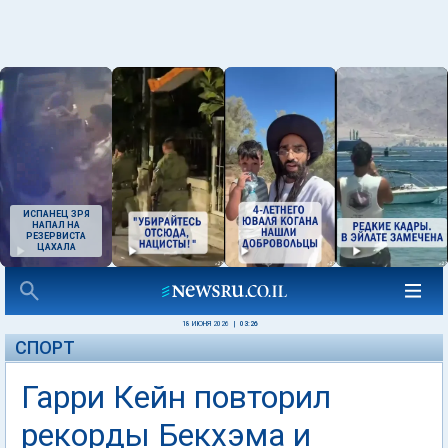
ИСПАНЕЦ ЗРЯ
НАПАЛ НА
РЕЗЕРВИСТА
ЦАХАЛА
18 ИЮНЯ 2026
|
03:26
СПОРТ
Гарри Кейн повторил
рекорды Бекхэма и