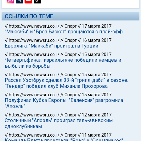
ССЫЛКИ ПО ТЕМЕ
//
https://www.newsru.co.il/
//
Спорт
//
17 марта 2017
"Маккаби" и "Броз Баскет" прощаются с плэй-офф
//
https://www.newsru.co.il/
//
Спорт
//
16 марта 2017
Евролига: "Маккаби" проиграл в Турции
//
https://www.newsru.co.il/
//
Спорт
//
15 марта 2017
Четвертьфинал: израильтяне победили немцев и
выбыли из борьбы
//
https://www.newsru.co.il/
//
Спорт
//
15 марта 2017
Рассел Уэстбрук сделал 33-й "трипл-дабл" в сезоне.
"Тендер" победил клуб Михаила Прохорова
//
https://www.newsru.co.il/
//
Спорт
//
15 марта 2017
Полуфинал Кубка Европы: "Валенсия" разгромила
"Апоэль"
//
https://www.newsru.co.il/
//
Спорт
//
12 марта 2017
Столичный "Апоэль" проиграл тель-авивским
одноклубникам
//
https://www.newsru.co.il/
//
Спорт
//
11 марта 2017
Команда Блатта проиграла. "Реал" и "Олимпиакос"