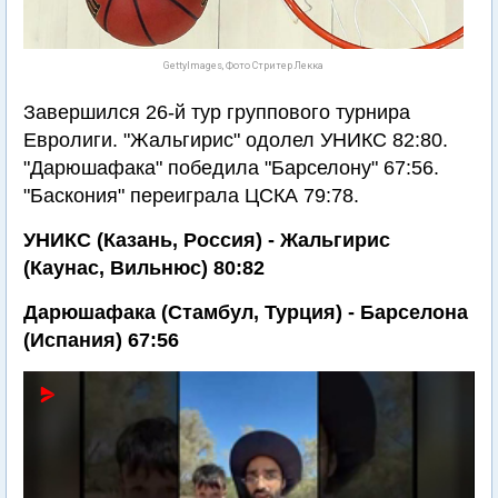
GettyImages, Фото Стритер Лекка
Завершился 26-й тур группового турнира
Евролиги. "Жальгирис" одолел УНИКС 82:80.
"Дарюшафака" победила "Барселону" 67:56.
"Баскония" переиграла ЦСКА 79:78.
УНИКС (Казань, Россия) - Жальгирис
(Каунас, Вильнюс) 80:82
Дарюшафака (Стамбул, Турция) - Барселона
(Испания) 67:56