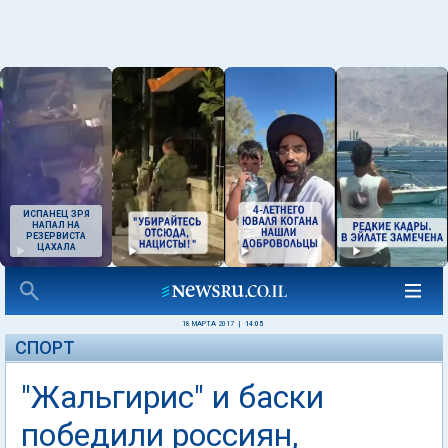
ИСПАНЕЦ ЗРЯ
НАПАЛ НА
РЕЗЕРВИСТА
ЦАХАЛА
18 МАРТА 2017
|
14:05
СПОРТ
"Жальгирис" и баски
победили россиян,