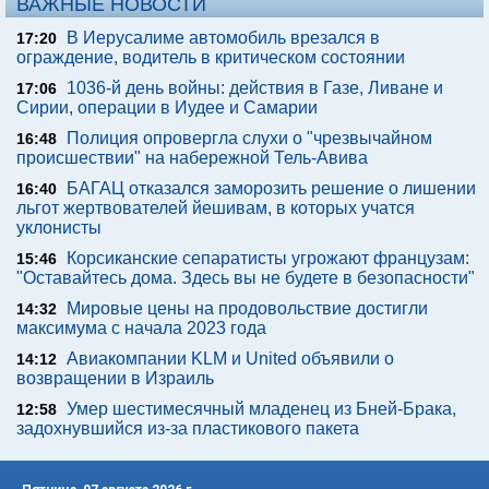
ВАЖНЫЕ НОВОСТИ
В Иерусалиме автомобиль врезался в
17:20
ограждение, водитель в критическом состоянии
1036-й день войны: действия в Газе, Ливане и
17:06
Сирии, операции в Иудее и Самарии
Полиция опровергла слухи о "чрезвычайном
16:48
происшествии" на набережной Тель-Авива
БАГАЦ отказался заморозить решение о лишении
16:40
льгот жертвователей йешивам, в которых учатся
уклонисты
Корсиканские сепаратисты угрожают французам:
15:46
"Оставайтесь дома. Здесь вы не будете в безопасности"
Мировые цены на продовольствие достигли
14:32
максимума с начала 2023 года
Авиакомпании KLM и United объявили о
14:12
возвращении в Израиль
Умер шестимесячный младенец из Бней-Брака,
12:58
задохнувшийся из-за пластикового пакета