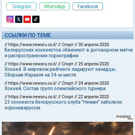
Telegram
WhatsApp
Facebook
ССЫЛКИ ПО ТЕМЕ
//
https://www.newsru.co.il/
//
Спорт
//
30 апреля 2020
Белорусских хоккеистов обвиняют в договорном матче
и распространении порнографии
//
https://www.newsru.co.il/
//
Спорт
//
25 апреля 2020
Хоккей. В мировом рейтинге лидируют канадцы.
Сборная Израиля на 34-м месте
//
https://www.newsru.co.il/
//
Спорт
//
24 апреля 2020
Хоккей. Состав групп олимпийского турнира
//
https://www.newsru.co.il/
//
Спорт
//
22 апреля 2020
23 хоккеиста белорусского клуба "Неман" заболели
коронавирусом