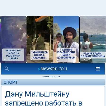
ИСПАНЕЦ ЗРЯ
НАПАЛ НА
РЕЗЕРВИСТА
ЦАХАЛА
01 МАЯ 2020
|
14:24
СПОРТ
Дэну Мильштейну
запрещено работать в