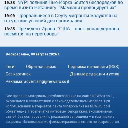
NYP: полиция Нью-Йорка боится беспорядков во
19:38
время визита Нетаниягу: "Мамдани провоцирует их"
Прорвавшиеся в Сеуту мигранты жалуются на
19:09
отсутствие условий для проживания
Президент Ирана: "США – преступная держава,
18:35
несмотря на переговоры"
Воскресенье, 09 августа 2026 г.
Теги
Обратная связь
Подписка на новости (RSS)
Без картинок
Данные редакции и устав
Реклама:
advertising@newsru.co.il
Все права на материалы, опубликованные на сайте NEWSru.co.il ,
охраняются в соответствии с законодательством Израиля. При
использовании материалов сайта гиперссылка на NEWSru.co.il
обязательна. Перепечатка интервью, репортажей, эксклюзивных
статей без согласования с редакцией запрещена – в том числе в
соцсетях. Использование фотоматериалов агентств не разрешается.