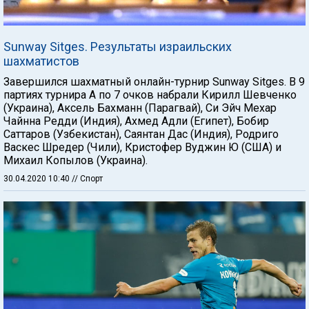
Sunway Sitges. Результаты израильских
шахматистов
Завершился шахматный онлайн-турнир Sunway Sitges. В 9
партиях турнира А по 7 очков набрали Кирилл Шевченко
(Украина), Аксель Бахманн (Парагвай), Си Эйч Мехар
Чайнна Редди (Индия), Ахмед Адли (Египет), Бобир
Саттаров (Узбекистан), Саянтан Дас (Индия), Родриго
Васкес Шредер (Чили), Кристофер Вуджин Ю (США) и
Михаил Копылов (Украина).
30.04.2020 10:40
// Спорт