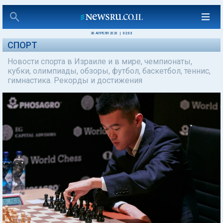
30 АПРЕЛЯ 2020
|
02:03
СПОРТ
Новости спорта в Израиле и в мире, чемпионаты,
кубки, олимпиады, обзоры, футбол, баскетбол, теннис,
гимнастика. Рекорды и достижения