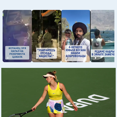
ИСПАНЕЦ ЗРЯ
НАПАЛ НА
РЕЗЕРВИСТА
ЦАХАЛА