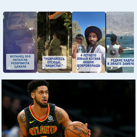
ИСПАНЕЦ ЗРЯ
НАПАЛ НА
РЕЗЕРВИСТА
ЦАХАЛА