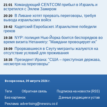
Командующий CENTCOM прибыл в Израиль и
21:01
встретился с Эялем Замиром
В Ливане хотят прервать переговоры, требуя
20:20
вывода израильских войск
Кадетский Евробаскет. Израильтяне победили
19:42
греков
NYP: полиция Нью-Йорка боится беспорядков во
19:38
время визита Нетаниягу: "Мамдани провоцирует их"
Прорвавшиеся в Сеуту мигранты жалуются на
19:09
отсутствие условий для проживания
Президент Ирана: "США – преступная держава,
18:35
несмотря на переговоры"
Воскресенье, 09 августа 2026 г.
Теги
Обратная связь
Подписка на новости (RSS)
Без картинок
Данные редакции и устав
Реклама:
advertising@newsru.co.il