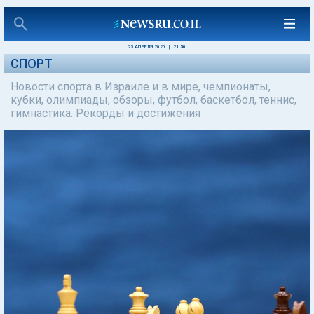
25 АПРЕЛЯ 2020
|
21:50
СПОРТ
Новости спорта в Израиле и в мире, чемпионаты,
кубки, олимпиады, обзоры, футбол, баскетбол, теннис,
гимнастика. Рекорды и достижения