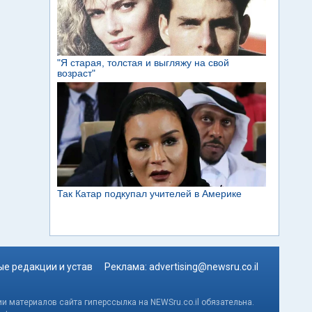
е редакции и устав
Реклама:
advertising@newsru.co.il
и материалов сайта гиперссылка на NEWSru.co.il обязательна.