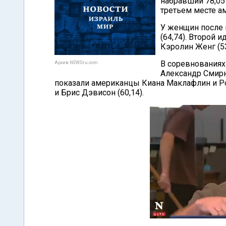
набравший 78,05 
третьем месте ам
У женщин после
(64,74). Второй 
Кэролин Женг (53
В соревнованиях
Архив NEWSru.com
Александр Смирно
показали американцы Киана Маклафлин и Ро
и Брис Дэвисон (60,14).