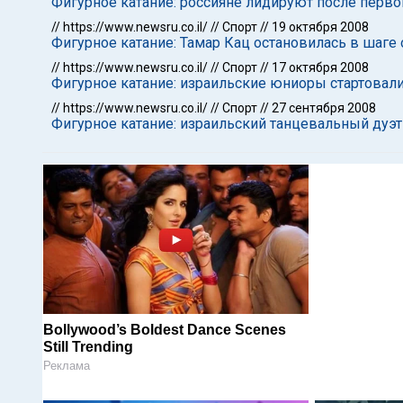
Фигурное катание: россияне лидируют после перво
//
https://www.newsru.co.il/
//
Спорт
//
19 октября 2008
Фигурное катание: Тамар Кац остановилась в шаге 
//
https://www.newsru.co.il/
//
Спорт
//
17 октября 2008
Фигурное катание: израильские юниоры стартовал
//
https://www.newsru.co.il/
//
Спорт
//
27 сентября 2008
Фигурное катание: израильский танцевальный дуэт
Bollywood’s Boldest Dance Scenes
Still Trending
Реклама