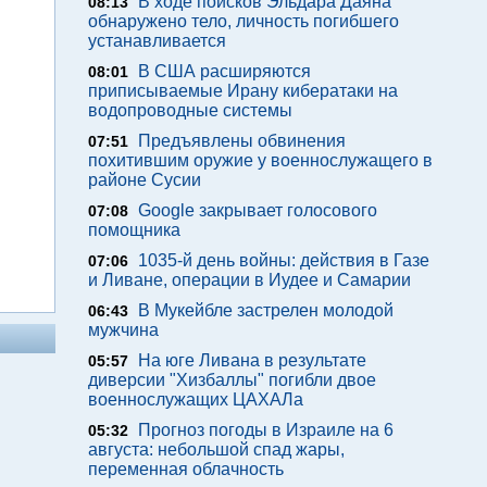
В ходе поисков Эльдара Даяна
08:13
обнаружено тело, личность погибшего
устанавливается
В США расширяются
08:01
приписываемые Ирану кибератаки на
водопроводные системы
Предъявлены обвинения
07:51
похитившим оружие у военнослужащего в
районе Сусии
Google закрывает голосового
07:08
помощника
1035-й день войны: действия в Газе
07:06
и Ливане, операции в Иудее и Самарии
В Мукейбле застрелен молодой
06:43
мужчина
На юге Ливана в результате
05:57
диверсии "Хизбаллы" погибли двое
военнослужащих ЦАХАЛа
Прогноз погоды в Израиле на 6
05:32
августа: небольшой спад жары,
переменная облачность