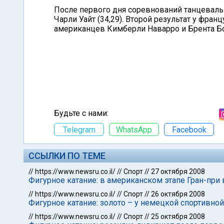
После первого дня соревнований танцеваль
Чарли Уайт (34,29). Второй результат у фран
американцев Кимберли Наварро и Брента Бо
Будьте с нами:
Telegram
WhatsApp
Facebook
ССЫЛКИ ПО ТЕМЕ
//
https://www.newsru.co.il/
//
Спорт
//
27 октября 2008
Фигурное катание: в американском этапе Гран-при
//
https://www.newsru.co.il/
//
Спорт
//
26 октября 2008
Фигурное катание: золото – у немецкой спортивной
//
https://www.newsru.co.il/
//
Спорт
//
25 октября 2008