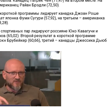
балла. Канадец Патрик Чен (77,47) на втором месте. На
ериканец Райан Брэдли (72,50).
 короткой программы лидирует канадка Джоан Роше
идет японка Фуми Сугури (57,92), на третьем – американка
,28).
 спортивных пар лидируют россияне Юко Кавагучи и
в (65,02). Второй результат в короткой программе
кн Брубейкер (60,66), третий – канадцы Джессика Дьюб