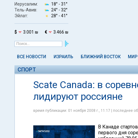
Иерусалим:
18° -
31°
Тель-Авив:
24° -
32°
Эйлат:
28° -
41°
$
3.001 ₪
€
3.466 ₪
ВСЕ НОВОСТИ
ИЗРАИЛЬ
БЛИЖНИЙ ВОСТОК
МИР
СПОРТ
Scate Canada: в сорев
лидируют россияне
время публикации: 01 ноября 2008 г., 11:17 | последнее об
В Канаде стартов
первого дня сор