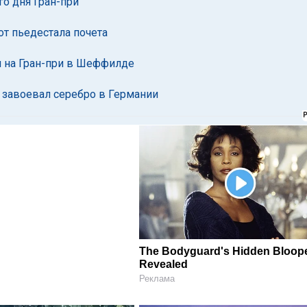
го дня Гран-при
от пьедестала почета
и на Гран-при в Шеффилде
 завоевал серебро в Германии
The Bodyguard's Hidden Bloop
Revealed
Реклама