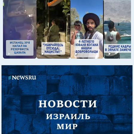
ИСПАНЕЦ ЗРЯ
НАПАЛ НА
РЕЗЕРВИСТА
ЦАХАЛА