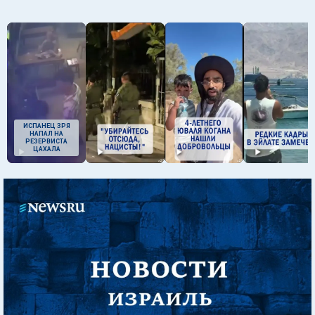
ИСПАНЕЦ ЗРЯ
НАПАЛ НА
РЕЗЕРВИСТА
ЦАХАЛА