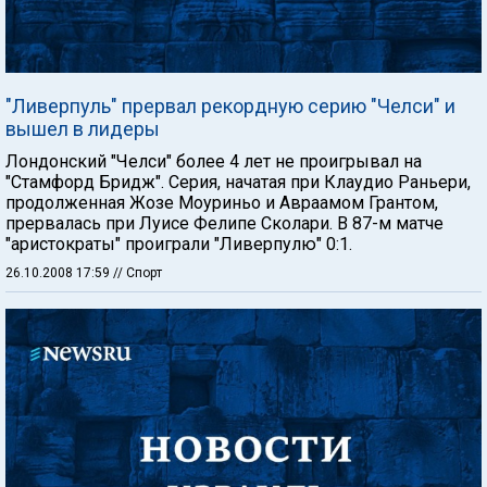
"Ливерпуль" прервал рекордную серию "Челси" и
вышел в лидеры
Лондонский "Челси" более 4 лет не проигрывал на
"Стамфорд Бридж". Серия, начатая при Клаудио Раньери,
продолженная Жозе Моуриньо и Авраамом Грантом,
прервалась при Луисе Фелипе Сколари. В 87-м матче
"аристократы" проиграли "Ливерпулю" 0:1.
26.10.2008 17:59
// Спорт