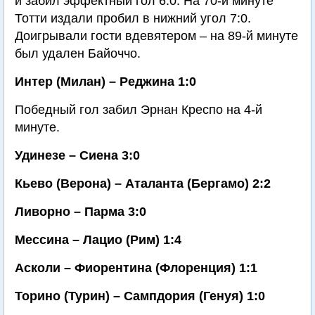
и забил эффектный гол 6:0. На 70-й минуте
Тотти издали пробил в нижний угол 7:0.
Доигрывали гости вдевятером – на 89-й минуте
был удален Байоччо.
Интер (Милан) – Реджина 1:0
Победный гол забил Эрнан Креспо на 4-й
минуте.
Удинезе – Сиена 3:0
Кьево (Верона) – Аталанта (Бергамо) 2:2
Ливорно – Парма 3:0
Мессина – Лацио (Рим) 1:4
Асколи – Фиорентина (Флоренция) 1:1
Торино (Турин) – Сампдория (Генуя) 1:0