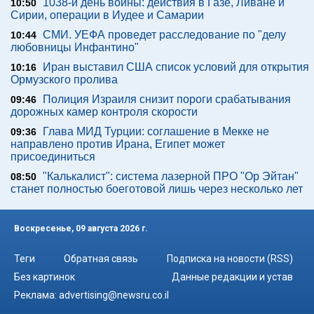
1038-й день войны: действия в Газе, Ливане и
10:50
Сирии, операции в Иудее и Самарии
СМИ. УЕФА проведет расследование по "делу
10:44
любовницы Инфантино"
Иран выставил США список условий для открытия
10:16
Ормузского пролива
Полиция Израиля снизит пороги срабатывания
09:46
дорожных камер контроля скорости
Глава МИД Турции: соглашение в Мекке не
09:36
направлено против Ирана, Египет может
присоединиться
"Калькалист": система лазерной ПРО "Ор Эйтан"
08:50
станет полностью боеготовой лишь через несколько лет
Воскресенье, 09 августа 2026 г.
Теги
Обратная связь
Подписка на новости (RSS)
Без картинок
Данные редакции и устав
Реклама:
advertising@newsru.co.il