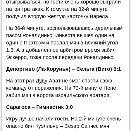
отыгрываться, но гости очень хорошо сыграли
на контратаках. К тому же на 82-й минуте
получил вторую желтую карточку Варела.
На 86-й минуте. воспользовавшись идеальным
пасом Роналдиньо, Иньеста вышел один на
один с Пратсом и послал мяч в ближний угол
1:3. А в добавленное арбитром время забил
Эскерро, тоже после передачи Роналдиньо.
Депортиво (Ла-Корунья) – Сельта (Виго) 0:1
На этот раз Дуду Ават не смог спасти свою
команду от поражения. На 73-й минуте Нене
забил мяч в ворота израильского вратаря.
Сарагоса – Гимнастик 3:0
Игру лучше начали гости. На 2-й минуте очень
опасно бил Куэлльяр – Сезар Санчес мяч