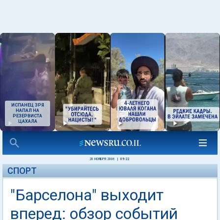
ИСПАНЕЦ ЗРЯ
НАПАЛ НА
РЕЗЕРВИСТА
ЦАХАЛА
20 НОЯБРЯ 2006
|
09:22
СПОРТ
"Барселона" выходит
вперед: обзор событий