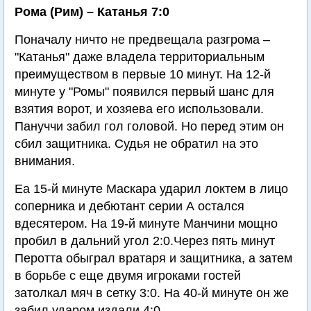
Рома (Рим) – Катанья 7:0
Поначалу ничто не предвещала разгрома –
"Катанья" даже владела территориальным
преимуществом в первые 10 минут. На 12-й
минуте у "Ромы" появился первый шанс для
взятия ворот, и хозяева его использовали.
Пануччи забил гол головой. Но перед этим он
сбил защитника. Судья не обратил на это
внимания.
Еа 15-й минуте Маскара ударил локтем в лицо
соперника и дебютант серии А остался
вдесятером. На 19-й минуте Манчини мощно
пробил в дальний угол 2:0.Через пять минут
Перотта обыграл вратаря и защитника, а затем
в борьбе с еще двумя игроками гостей
затолкал мяч в сетку 3:0. На 40-й минуте он же
забил ударом издали 4:0.