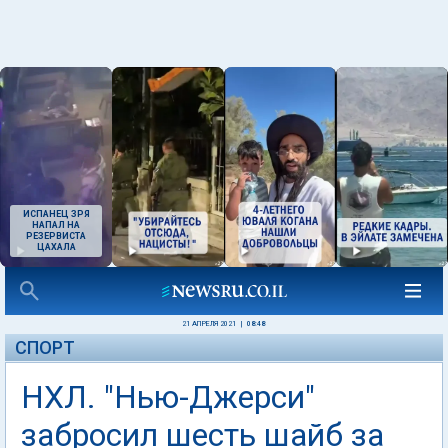
ИСПАНЕЦ ЗРЯ
НАПАЛ НА
РЕЗЕРВИСТА
ЦАХАЛА
21 АПРЕЛЯ 2021
|
08:48
СПОРТ
НХЛ. "Нью-Джерси"
забросил шесть шайб за