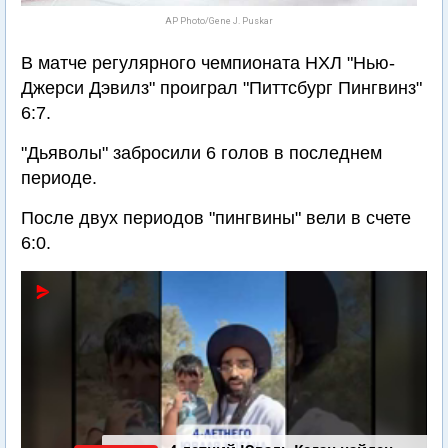
AP Photo/Gene J. Puskar
В матче регулярного чемпионата НХЛ "Нью-
Джерси Дэвилз" проиграл "Питтсбург Пингвинз"
6:7.
"Дьяволы" забросили 6 голов в последнем
периоде.
После двух периодов "пингвины" вели в счете
6:0.