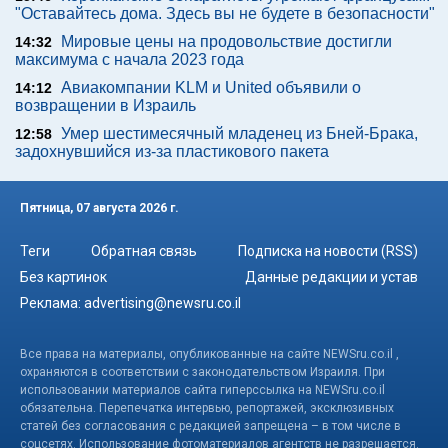
"Оставайтесь дома. Здесь вы не будете в безопасности"
Мировые цены на продовольствие достигли
14:32
максимума с начала 2023 года
Авиакомпании KLM и United объявили о
14:12
возвращении в Израиль
Умер шестимесячный младенец из Бней-Брака,
12:58
задохнувшийся из-за пластикового пакета
Пятница, 07 августа 2026 г.
Теги
Обратная связь
Подписка на новости (RSS)
Без картинок
Данные редакции и устав
Реклама:
advertising@newsru.co.il
Все права на материалы, опубликованные на сайте NEWSru.co.il ,
охраняются в соответствии с законодательством Израиля. При
использовании материалов сайта гиперссылка на NEWSru.co.il
обязательна. Перепечатка интервью, репортажей, эксклюзивных
статей без согласования с редакцией запрещена – в том числе в
соцсетях. Использование фотоматериалов агентств не разрешается.