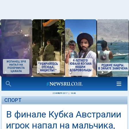
ИСПАНЕЦ ЗРЯ
НАПАЛ НА
РЕЗЕРВИСТА
ЦАХАЛА
22 НОЯБРЯ 2017
|
14:46
СПОРТ
В финале Кубка Австралии
игрок напал на мальчика,