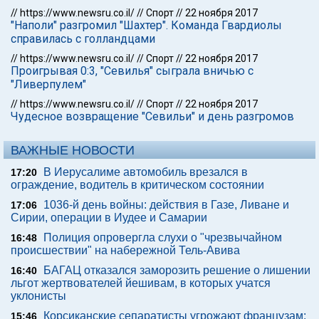
//
https://www.newsru.co.il/
//
Спорт
//
22 ноября 2017
"Наполи" разгромил "Шахтер". Команда Гвардиолы
справилась с голландцами
//
https://www.newsru.co.il/
//
Спорт
//
22 ноября 2017
Проигрывая 0:3, "Севилья" сыграла вничью с
"Ливерпулем"
//
https://www.newsru.co.il/
//
Спорт
//
22 ноября 2017
Чудесное возвращение "Севильи" и день разгромов
ВАЖНЫЕ НОВОСТИ
В Иерусалиме автомобиль врезался в
17:20
ограждение, водитель в критическом состоянии
1036-й день войны: действия в Газе, Ливане и
17:06
Сирии, операции в Иудее и Самарии
Полиция опровергла слухи о "чрезвычайном
16:48
происшествии" на набережной Тель-Авива
БАГАЦ отказался заморозить решение о лишении
16:40
льгот жертвователей йешивам, в которых учатся
уклонисты
Корсиканские сепаратисты угрожают французам:
15:46