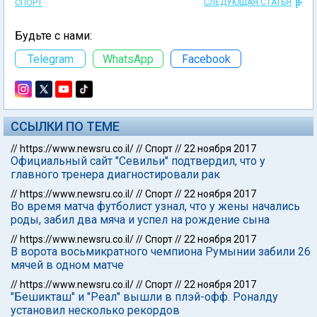
СЛЕДУЮЩАЯ СТАТЬЯ
СПОРТ
Будьте с нами:
Telegram
WhatsApp
Facebook
ССЫЛКИ ПО ТЕМЕ
//
https://www.newsru.co.il/
//
Спорт
//
22 ноября 2017
Официальный сайт "Севильи" подтвердил, что у
главного тренера диагностировали рак
//
https://www.newsru.co.il/
//
Спорт
//
22 ноября 2017
Во время матча футболист узнал, что у жены начались
роды, забил два мяча и успел на рождение сына
//
https://www.newsru.co.il/
//
Спорт
//
22 ноября 2017
В ворота восьмикратного чемпиона Румынии забили 26
мячей в одном матче
//
https://www.newsru.co.il/
//
Спорт
//
22 ноября 2017
"Бешикташ" и "Реал" вышли в плэй-офф. Роналду
установил несколько рекордов