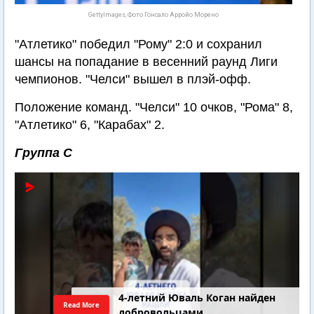
GettyImages, Фото Гонсало Арройо Морено
"Атлетико" победил "Рому" 2:0 и сохранил
шансы на попадание в весенний раунд Лиги
чемпионов. "Челси" вышел в плэй-офф.
Положение команд. "Челси" 10 очков, "Рома" 8,
"Атлетико" 6, "Карабах" 2.
Группа С
4-летний Юваль Коган найден
Read More
добровольцами