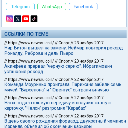
Telegram
WhatsApp
Facebook
ССЫЛКИ ПО ТЕМЕ
//
https://www.newsru.co.il/
//
Спорт
//
23 ноября 2017
Нир Битон вышел на замену. Неймар повторил рекорд
Роналду, Реброва и дель Пьеро
//
https://www.newsru.co.il/
//
Спорт
//
23 ноября 2017
Акинфеев прервал "черную серию". Ибрагимович
установил рекорд
//
https://www.newsru.co.il/
//
Спорт
//
22 ноября 2017
Команда Моуриньо проиграла. Парижане забили семь
мячей. "Барселона" и "Ювентус" сыграли вничью
//
https://www.newsru.co.il/
//
Спорт
//
22 ноября 2017
Натхо отдал голевую передачу и получил желтую
карточку. "Челси" разгромил "Карабах"
//
https://www.newsru.co.il/
//
Спорт
//
22 ноября 2017
В день своего рождения форвард, двукратный чемпион
Израиля, объявил об окончании карьеры