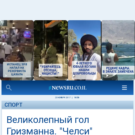
ИСПАНЕЦ ЗРЯ
НАПАЛ НА
РЕЗЕРВИСТА
ЦАХАЛА
23 НОЯБРЯ 2017
|
18:56
СПОРТ
Великолепный гол
Гризманна. "Челси"