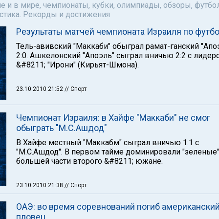
е и в мире, чемпионаты, кубки, олимпиады, обзоры, футбол
астика. Рекорды и достижения
Результаты матчей чемпионата Израиля по футб
Тель-авивский "Маккаби" обыграл рамат-ганский "Апо
2:0. Ашкелонский "Апоэль" сыграл вничью 2:2 с лидер
&#8211; "Ирони" (Кирьят-Шмона).
23.10.2010 21:52
// Спорт
Чемпионат Израиля: в Хайфе "Маккаби" не смог
обыграть "М.С.Ашдод"
В Хайфе местный "Маккабм" сыграл вничью 1:1 с
"М.С.Ашдод". В первом тайме доминировали "зеленые"
большей части второго &#8211; южане.
23.10.2010 21:38
// Спорт
ОАЭ: во время соревнований погиб американски
пловец