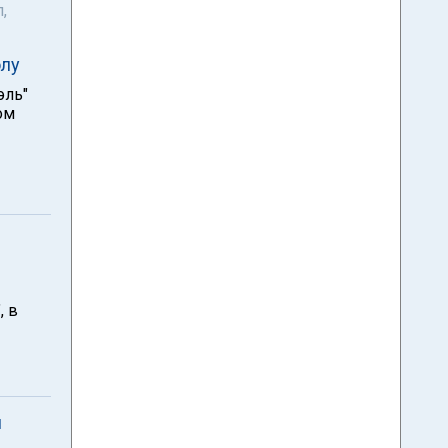
,
олу
эль"
ом
, в
й