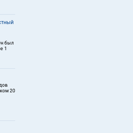
стный
Он был
е 1
одов
оком 20