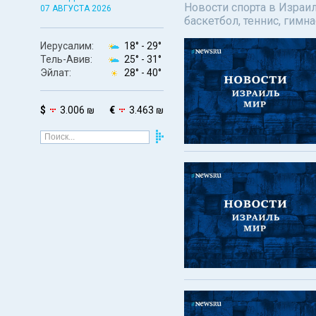
Новости спорта в Израил
07 АВГУСТА 2026
баскетбол, теннис, гимн
Иерусалим:
18° -
29°
Тель-Авив:
25° -
31°
Эйлат:
28° -
40°
$
3.006 ₪
€
3.463 ₪