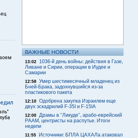
вец
ВАЖНЫЕ НОВОСТИ
своем
1036-й день войны: действия в Газе,
13:02
Ливане и Сирии, операции в Иудее и
Самарии
Умер шестимесячный младенец из
12:58
Бней-Брака, задохнувшийся из-за
пластикового пакета
Одобрена закупка Израилем еще
12:10
бедил
двух эскадрилий F-35I и F-15IA
эль"
Драмы в "Ликуде", арабо-еврейский
12:00
клуба
РААМ, центристы на распутье. Итоги
недели
Источники: БПЛА ЦАХАЛа атаковал
11:55