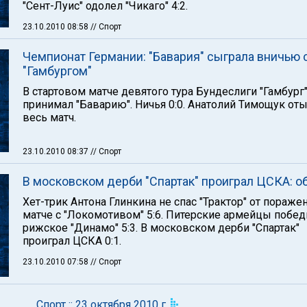
"Сент-Луис" одолел "Чикаго" 4:2.
23.10.2010 08:58
// Спорт
Чемпионат Германии: "Бавария" сыграла вничью 
"Гамбургом"
В стартовом матче девятого тура Бундеслиги "Гамбург
принимал "Баварию". Ничья 0:0. Анатолий Тимощук от
весь матч.
23.10.2010 08:37
// Спорт
В московском дерби "Спартак" проиграл ЦСКА: о
Хет-трик Антона Глинкина не спас "Трактор" от пораже
матче с "Локомотивом" 5:6. Питерские армейцы побе
рижское "Динамо" 5:3. В московском дерби "Спартак"
проиграл ЦСКА 0:1.
23.10.2010 07:58
// Спорт
Спорт :: 23 октября 2010 г.