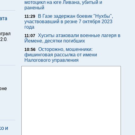
мотоцикл на юге Ливана, убитый и
раненый
В Газе задержан боевик "Нухбы",
11:29
ата
участвовавший в резне 7 октября 2023
года
играл
Хуситы атаковали военные лагеря в
11:07
2:0.
Йемене, десятки погибших
Осторожно, мошенники:
10:56
фишинговая рассылка от имени
Налогового управления
оне
о и