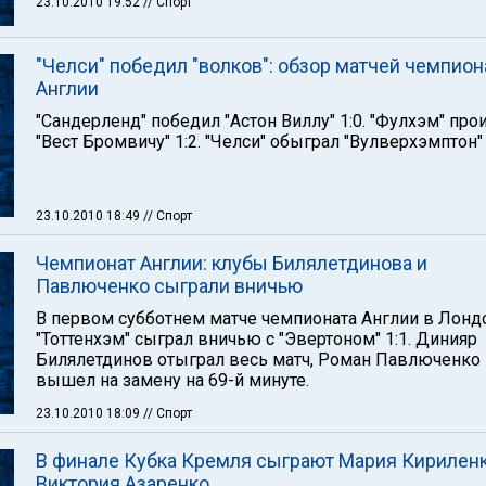
23.10.2010 19:52
// Спорт
"Челси" победил "волков": обзор матчей чемпион
Англии
"Сандерленд" победил "Астон Виллу" 1:0. "Фулхэм" про
"Вест Бромвичу" 1:2. "Челси" обыграл "Вулверхэмптон" 
23.10.2010 18:49
// Спорт
Чемпионат Англии: клубы Билялетдинова и
Павлюченко сыграли вничью
В первом субботнем матче чемпионата Англии в Лонд
"Тоттенхэм" сыграл вничью с "Эвертоном" 1:1. Динияр
Билялетдинов отыграл весь матч, Роман Павлюченко
вышел на замену на 69-й минуте.
23.10.2010 18:09
// Спорт
В финале Кубка Кремля сыграют Мария Кириленк
Виктория Азаренко