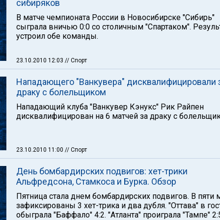
сибиряков
В матче чемпионата России в Новосибирске "Сибирь"
сыграла вничью 0:0 со столичным "Спартаком". Резуль
устроил обе команды.
23.10.2010 12:03
// Спорт
Нападающего "Ванкувера" дисквалифицировали 
драку с болельщиком
Нападающий клуба "Ванкувер Кэнукс" Рик Райпен
дисквалифицирован на 6 матчей за драку с болельщи
23.10.2010 11:00
// Спорт
День бомбардирских подвигов: хет-трики
Альфредсона, Стамкоса и Бурка. Обзор
Пятница стала днем бомбардирских подвигов. В пяти 
зафиксированы 3 хет-трика и два дубля. "Оттава" в гос
обыграла "Баффало" 4:2. "Атланта" проиграла "Тампе" 2: