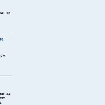
тат не
за
ком.
матчах
тях
5.