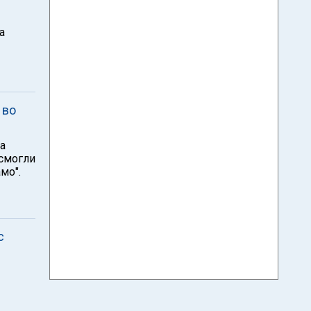
а
 во
ха
 смогли
мо".
с