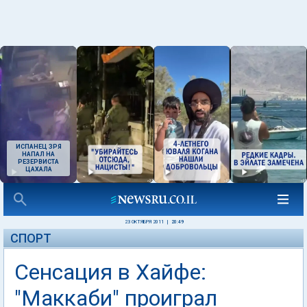
ИСПАНЕЦ ЗРЯ
НАПАЛ НА
РЕЗЕРВИСТА
ЦАХАЛА
23 ОКТЯБРЯ 2011
|
20:49
СПОРТ
Сенсация в Хайфе:
"Маккаби" проиграл