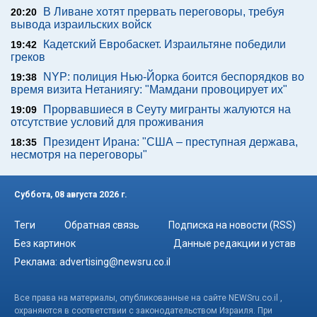
В Ливане хотят прервать переговоры, требуя
20:20
вывода израильских войск
Кадетский Евробаскет. Израильтяне победили
19:42
греков
NYP: полиция Нью-Йорка боится беспорядков во
19:38
время визита Нетаниягу: "Мамдани провоцирует их"
Прорвавшиеся в Сеуту мигранты жалуются на
19:09
отсутствие условий для проживания
Президент Ирана: "США – преступная держава,
18:35
несмотря на переговоры"
Суббота, 08 августа 2026 г.
Теги
Обратная связь
Подписка на новости (RSS)
Без картинок
Данные редакции и устав
Реклама:
advertising@newsru.co.il
Все права на материалы, опубликованные на сайте NEWSru.co.il ,
охраняются в соответствии с законодательством Израиля. При