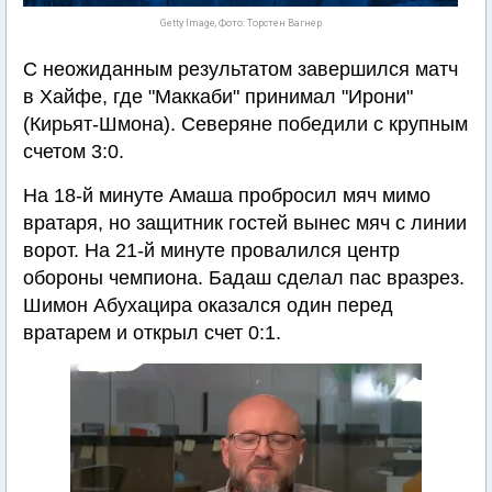
Getty Image, Фото: Торстен Вагнер
С неожиданным результатом завершился матч
в Хайфе, где "Маккаби" принимал "Ирони"
(Кирьят-Шмона). Северяне победили с крупным
счетом 3:0.
На 18-й минуте Амаша пробросил мяч мимо
вратаря, но защитник гостей вынес мяч с линии
ворот. На 21-й минуте провалился центр
обороны чемпиона. Бадаш сделал пас вразрез.
Шимон Абухацира оказался один перед
вратарем и открыл счет 0:1.