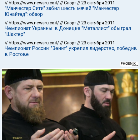
//
https://www.newsru.co.il/
//
Спорт
//
23 октября 2011
"Манчестер Сити" забил шесть мячей "Манчестер
Юнайтед": обзор
//
https://www.newsru.co.il/
//
Спорт
//
23 октября 2011
Чемпионат Украины: в Донецке "Металлист" обыграл
"Шахтер"
//
https://www.newsru.co.il/
//
Спорт
//
23 октября 2011
Чемпионат России: "Зенит" укрепил лидерство, победив
в Ростове