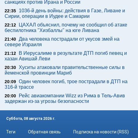
санкциях против Ирана и России
1036-й день войны: действия в Газе, Ливане и
22:35
Сирии, операции в Иудее и Самарии
ЦАХАЛ объяснил, почему не сообщил об атаке
22:12
беспилотника "Хизбаллы" на юге Ливана
Два человека пострадали от укусов змей на
21:40
севере Израиля
В Иерусалиме в результате ДТП погиб певец и
21:12
хазан Авишай Леви
Хуситы атаковали правительственные силы в
20:30
йеменской провинции Мариб
Один человек погиб, трое пострадали в ДТП на
20:09
316-й трассе
Рейс авиакомпании Wizz из Рима в Тель-Авив
20:00
задержан из-за угрозы безопасности
Суббота, 08 августа 2026 г.
Теги
Обратная связь
Подписка на новости (RSS)