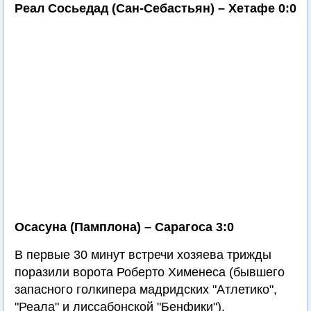
Реал Сосьедад (Сан-Себастьян) – Хетафе 0:0
Осасуна (Памплона) – Сарагоса 3:0
В первые 30 минут встречи хозяева трижды
поразили ворота Роберто Хименеса (бывшего
запасного голкипера мадридских "Атлетико",
"Реала" и лиссабонской "Бенфики").