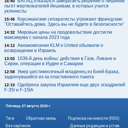
БАГАЦ отказался заморозить решение о лишении
16:40
льгот жертвователей йешивам, в которых учатся
уклонисты
Корсиканские сепаратисты угрожают французам:
15:46
"Оставайтесь дома. Здесь вы не будете в безопасности"
Мировые цены на продовольствие достигли
14:32
максимума с начала 2023 года
Авиакомпании KLM и United объявили о
14:12
возвращении в Израиль
1036-й день войны: действия в Газе, Ливане и
13:02
Сирии, операции в Иудее и Самарии
Умер шестимесячный младенец из Бней-Брака,
12:58
задохнувшийся из-за пластикового пакета
Одобрена закупка Израилем еще двух эскадрилий
12:10
F-35I и F-15IA
Пятница, 07 августа 2026 г.
Теги
Обратная связь
Подписка на новости (RSS)
Без картинок
Данные редакции и устав