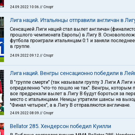
24.09.2022 10:06
// Спорт
Лига наций. Итальянцы отправили англичан в Лиг
Сенсацией Лиги наций стал вылет англичан (финалист
прошлого чемпионата Европы) в Лигу В. Основополо
футбола проиграли итальянцам 0:1 и заняли последне
в группе.
24.09.2022 09:12
// Спорт
Лига наций. Венгры сенсационно победили в Лей
В "группе смерти" (так называли группу 3 Лиги А Лиги 
определенно "что-то пошло не так". Венгры, которым 
все предрекали вылет в Лигу В будут бороться за пер
место с итальянцами. Немцы утратили шансы на выхо
"Финал четырех", а в Лигу В отправляются англичане.
24.09.2022 08:09
// Спорт
Bellator 285. Хендерсон победил Куилли