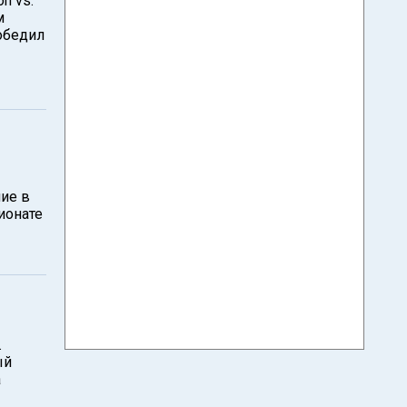
n vs.
м
обедил
ие в
ионате
.
ый
а