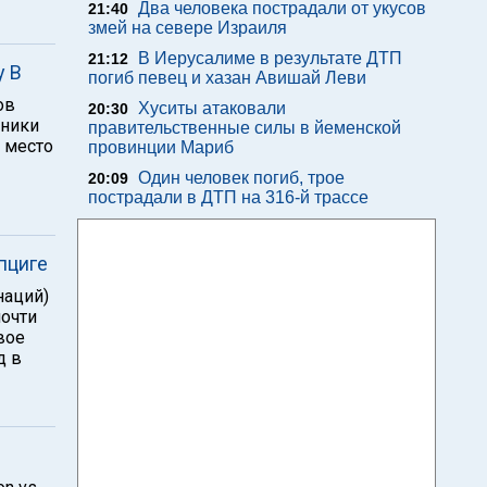
Два человека пострадали от укусов
21:40
змей на севере Израиля
В Иерусалиме в результате ДТП
21:12
у В
погиб певец и хазан Авишай Леви
ов
Хуситы атаковали
20:30
жники
правительственные силы в йеменской
е место
провинции Мариб
Один человек погиб, трое
20:09
пострадали в ДТП на 316-й трассе
пциге
наций)
почти
вое
д в