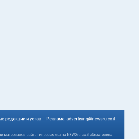
е редакции и устав
Реклама:
advertising@newsru.co.il
и материалов сайта гиперссылка на NEWSru.co.il обязательна.