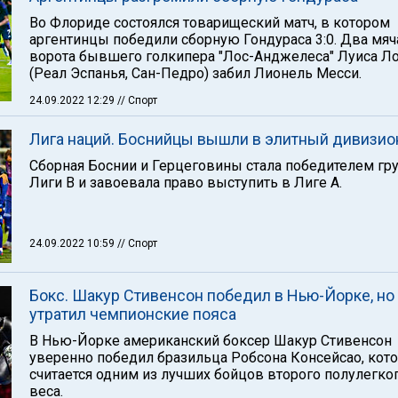
Во Флориде состоялся товарищеский матч, в котором
аргентинцы победили сборную Гондураса 3:0. Два мяч
ворота бывшего голкипера "Лос-Анджелеса" Луиса Л
(Реал Эспанья, Сан-Педро) забил Лионель Месси.
24.09.2022 12:29
// Спорт
Лига наций. Боснийцы вышли в элитный дивизио
Сборная Боснии и Герцеговины стала победителем гр
Лиги В и завоевала право выступить в Лиге А.
24.09.2022 10:59
// Спорт
Бокс. Шакур Стивенсон победил в Нью-Йорке, но
утратил чемпионские пояса
В Нью-Йорке американский боксер Шакур Стивенсон
уверенно победил бразильца Робсона Консейсао, кот
считается одним из лучших бойцов второго полулегко
веса.