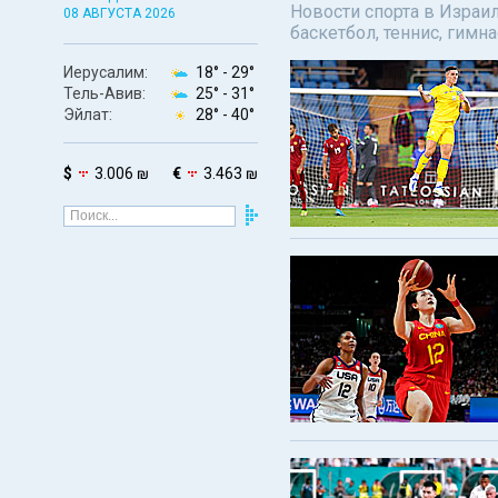
Новости спорта в Израил
08 АВГУСТА 2026
баскетбол, теннис, гимн
Иерусалим:
18° -
29°
Тель-Авив:
25° -
31°
Эйлат:
28° -
40°
$
3.006 ₪
€
3.463 ₪