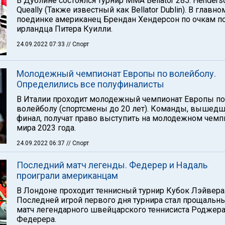
В Дублине состоялся турнир ММА Bellator 285: Henderso
Queally (Также известный как Bellator Dublin). В главно
поединке американец Брендан Хендерсон по очкам п
ирландца Питера Куилли.
24.09.2022 07:33
// Спорт
Молодежный чемпионат Европы по волейболу.
Определились все полуфиналисты
В Италии проходит молодежный чемпионат Европы по
волейболу (спортсмены до 20 лет). Команды, вышедш
финал, получат право выступить на молодежном чемп
мира 2023 года.
24.09.2022 06:37
// Спорт
Последний матч легенды. Федерер и Надаль
проиграли американцам
В Лондоне проходит теннисный турнир Кубок Лэйвера
Последней игрой первого дня турнира стал прощальн
матч легендарного швейцарского теннисиста Роджер
Федерера.