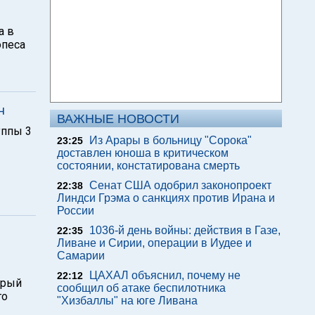
а в
опеса
н
ВАЖНЫЕ НОВОСТИ
уппы 3
Из Арары в больницу "Сорока"
23:25
доставлен юноша в критическом
состоянии, констатирована смерть
Сенат США одобрил законопроект
22:38
Линдси Грэма о санкциях против Ирана и
России
1036-й день войны: действия в Газе,
22:35
Ливане и Сирии, операции в Иудее и
Самарии
ЦАХАЛ объяснил, почему не
22:12
орый
сообщил об атаке беспилотника
го
"Хизбаллы" на юге Ливана