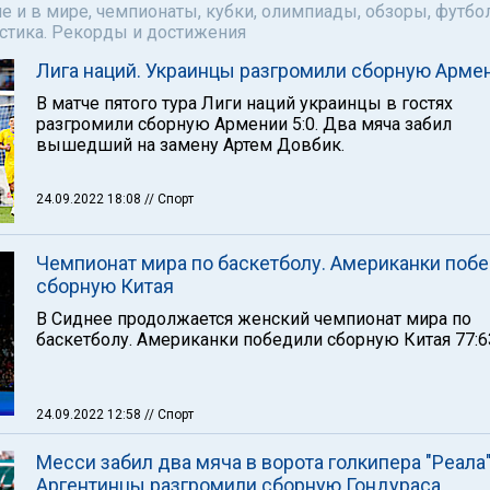
е и в мире, чемпионаты, кубки, олимпиады, обзоры, футбол
астика. Рекорды и достижения
Лига наций. Украинцы разгромили сборную Арме
В матче пятого тура Лиги наций украинцы в гостях
разгромили сборную Армении 5:0. Два мяча забил
вышедший на замену Артем Довбик.
24.09.2022 18:08
// Спорт
Чемпионат мира по баскетболу. Американки поб
сборную Китая
В Сиднее продолжается женский чемпионат мира по
баскетболу. Американки победили сборную Китая 77:6
24.09.2022 12:58
// Спорт
Месси забил два мяча в ворота голкипера "Реала"
Аргентинцы разгромили сборную Гондураса