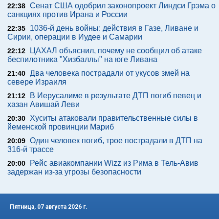
Сенат США одобрил законопроект Линдси Грэма о
22:38
санкциях против Ирана и России
1036-й день войны: действия в Газе, Ливане и
22:35
Сирии, операции в Иудее и Самарии
ЦАХАЛ объяснил, почему не сообщил об атаке
22:12
беспилотника "Хизбаллы" на юге Ливана
Два человека пострадали от укусов змей на
21:40
севере Израиля
В Иерусалиме в результате ДТП погиб певец и
21:12
хазан Авишай Леви
Хуситы атаковали правительственные силы в
20:30
йеменской провинции Мариб
Один человек погиб, трое пострадали в ДТП на
20:09
316-й трассе
Рейс авиакомпании Wizz из Рима в Тель-Авив
20:00
задержан из-за угрозы безопасности
Пятница, 07 августа 2026 г.