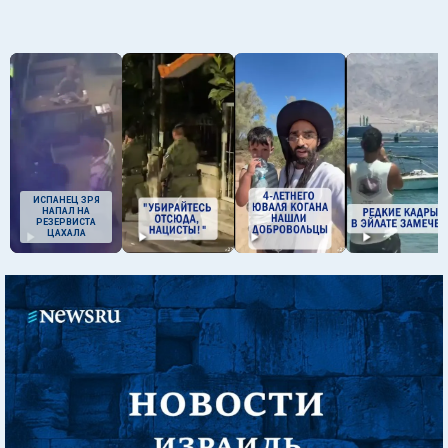
ИСПАНЕЦ ЗРЯ
НАПАЛ НА
РЕЗЕРВИСТА
ЦАХАЛА