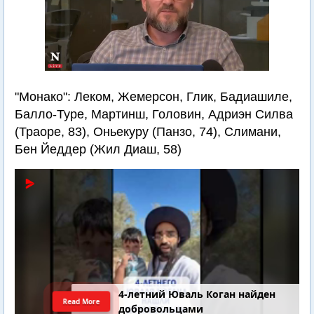
"Монако": Леком, Жемерсон, Глик, Бадиашиле,
Балло-Туре, Мартинш, Головин, Адриэн Силва
(Траоре, 83), Оньекуру (Панзо, 74), Слимани,
Бен Йеддер (Жил Диаш, 58)
4-летний Юваль Коган найден
Read More
добровольцами