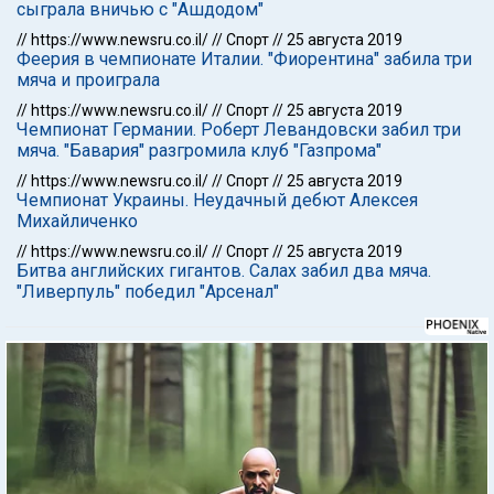
сыграла вничью с "Ашдодом"
//
https://www.newsru.co.il/
//
Спорт
//
25 августа 2019
Феерия в чемпионате Италии. "Фиорентина" забила три
мяча и проиграла
//
https://www.newsru.co.il/
//
Спорт
//
25 августа 2019
Чемпионат Германии. Роберт Левандовски забил три
мяча. "Бавария" разгромила клуб "Газпрома"
//
https://www.newsru.co.il/
//
Спорт
//
25 августа 2019
Чемпионат Украины. Неудачный дебют Алексея
Михайличенко
//
https://www.newsru.co.il/
//
Спорт
//
25 августа 2019
Битва английских гигантов. Салах забил два мяча.
"Ливерпуль" победил "Арсенал"