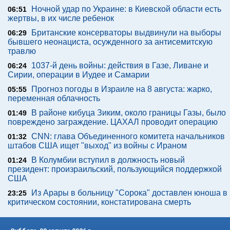
Ночной удар по Украине: в Киевской области есть
06:51
жертвы, в их числе ребенок
Британские консерваторы выдвинули на выборы
06:29
бывшего неонациста, осужденного за антисемитскую
травлю
1037-й день войны: действия в Газе, Ливане и
06:24
Сирии, операции в Иудее и Самарии
Прогноз погоды в Израиле на 8 августа: жарко,
05:55
переменная облачность
В районе кибуца Зиким, около границы Газы, было
01:49
повреждено заграждение. ЦАХАЛ проводит операцию
CNN: глава Объединенного комитета начальников
01:32
штабов США ищет "выход" из войны с Ираном
В Колумбии вступил в должность новый
01:24
президент: произраильский, пользующийся поддержкой
США
Из Арары в больницу "Сорока" доставлен юноша в
23:25
критическом состоянии, констатирована смерть