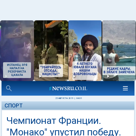
ИСПАНЕЦ ЗРЯ
НАПАЛ НА
РЕЗЕРВИСТА
ЦАХАЛА
25 АВГУСТА 2019
|
04:01
СПОРТ
Чемпионат Франции.
"Монако" упустил победу.