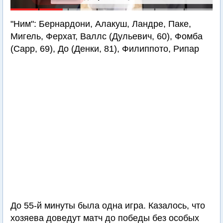
"Ним": Бернардони, Алакуш, Ландре, Паке,
Мигель, Ферхат, Валлс (Дульевич, 60), Фомба
(Сарр, 69), До (Денки, 81), Филиппото, Рипар
До 55-й минуты была одна игра. Казалось, что
хозяева доведут матч до победы без особых