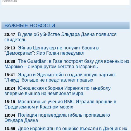
Реклама
ВАЖНЫЕ НОВОСТИ
В деле об убийстве Эльдара Даяна появился
20:47
свидетель
Эйнав Ценгаукер не получит брони в
20:13
"Демократах": Яир Голан передумал
The Guardian: в Газе построят базу для военных из
19:38
Марокко – с маршрутом бегства в Израиль
Эрдан и Эдельштейн создали новую партию:
18:41
"Ликуд" больше не представляет правых
Юношеская сборная Израиля по гандболу
18:24
впервые вышла на чемпионат мира
Масштабные учения ВМС Израиля прошли в
18:19
Средиземном и Красном морях
Полиция подтвердила гибель пропавшего
18:04
Эльдара Даяна
Двое израильтян по ошибке въехали в Дженин: их
16:59