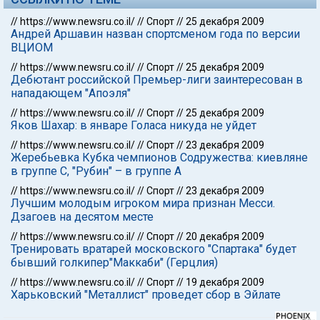
//
https://www.newsru.co.il/
//
Спорт
//
25 декабря 2009
Андрей Аршавин назван спортсменом года по версии
ВЦИОМ
//
https://www.newsru.co.il/
//
Спорт
//
25 декабря 2009
Дебютант российской Премьер-лиги заинтересован в
нападающем "Апоэля"
//
https://www.newsru.co.il/
//
Спорт
//
25 декабря 2009
Яков Шахар: в январе Голаса никуда не уйдет
//
https://www.newsru.co.il/
//
Спорт
//
23 декабря 2009
Жеребьевка Кубка чемпионов Содружества: киевляне
в группе С, "Рубин" – в группе А
//
https://www.newsru.co.il/
//
Спорт
//
23 декабря 2009
Лучшим молодым игроком мира признан Месси.
Дзагоев на десятом месте
//
https://www.newsru.co.il/
//
Спорт
//
20 декабря 2009
Тренировать вратарей московского "Спартака" будет
бывший голкипер"Маккаби" (Герцлия)
//
https://www.newsru.co.il/
//
Спорт
//
19 декабря 2009
Харьковский "Металлист" проведет сбор в Эйлате