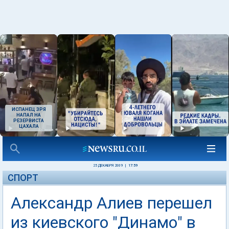
ИСПАНЕЦ ЗРЯ
НАПАЛ НА
РЕЗЕРВИСТА
ЦАХАЛА
25 ДЕКАБРЯ 2009
|
17:59
СПОРТ
Александр Алиев перешел
из киевского "Динамо" в