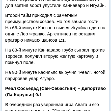
для взятия ворот упустили Каннаваро и Игуайн.
Второй тайм приходил с заметным
преимуществом хозяев. Но гол забили гости.
На 66-й минуте Кассано вывел Игуайна один на
один с Лео Франко. Аргентинец не оставил
вратарю никаких шансов 1:1.
На 83-й минуте Каннаваро грубо сыграл против
Торреса, получил вторую желтую карточку и
покинул поле.
На 90-й минуте Касильяс выручил "Реал", ногой
парировав удар Агуэро.
Реал Сосьедад (Сан-Себастьян) – Депортиво
(Ла-Корунья) 0:1
В очередной раз уверенная игра Авата и его
защитников помогают "Депору" вымучить