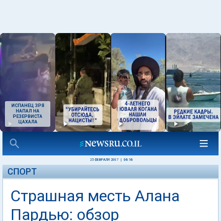
ИСПАНЕЦ ЗРЯ
НАПАЛ НА
РЕЗЕРВИСТА
ЦАХАЛА
25 ФЕВРАЛЯ 2007
|
06:16
СПОРТ
Страшная месть Алана
Пардью: обзор