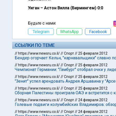
Уиган – Астон Вилла (Бирмингем) 0:0
Будьте с нами:
Telegram
WhatsApp
Facebook
ССЫЛКИ ПО ТЕМЕ
//
https://www.newsru.co.il/
//
Спорт
//
25 февраля 2012
Бендер огорчает Кельн, "карнавальщики" славно пог
//
https://www.newsru.co.il/
//
Спорт
//
25 февраля 2012
Чемпионат Германии: "Гамбург" отобрал очки у лид
//
https://www.newsru.co.il/
//
Спорт
//
25 февраля 2012
"Зенит" успел арендовать Андрея Аршавина у "Арсе
//
https://www.newsru.co.il/
//
Спорт
//
25 февраля 2012
Сборная Палестины проиграла ОАЭ и встретится с
//
https://www.newsru.co.il/
//
Спорт
//
24 февраля 2012
Голевые подвиги колумбийских Владимиров: обзо
//
https://www.newsru.co.il/
//
Спорт
//
24 февраля 2012