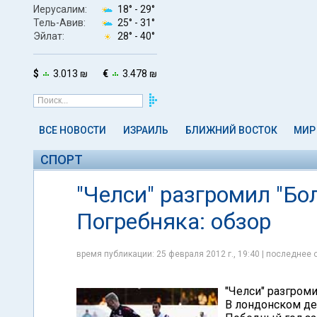
Иерусалим:
18° -
29°
Тель-Авив:
25° -
31°
Эйлат:
28° -
40°
$
3.013 ₪
€
3.478 ₪
ВСЕ НОВОСТИ
ИЗРАИЛЬ
БЛИЖНИЙ ВОСТОК
МИР
СПОРТ
"Челси" разгромил "Бо
Погребняка: обзор
время публикации: 25 февраля 2012 г., 19:40 | последнее 
"Челси" разгроми
В лондонском де