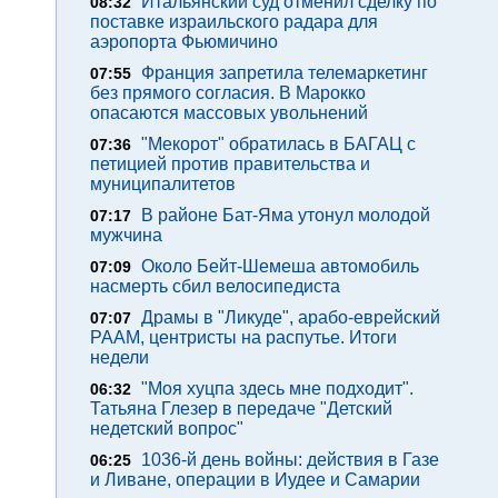
Итальянский суд отменил сделку по
08:32
поставке израильского радара для
аэропорта Фьюмичино
Франция запретила телемаркетинг
07:55
без прямого согласия. В Марокко
опасаются массовых увольнений
"Мекорот" обратилась в БАГАЦ с
07:36
петицией против правительства и
муниципалитетов
В районе Бат-Яма утонул молодой
07:17
мужчина
Около Бейт-Шемеша автомобиль
07:09
насмерть сбил велосипедиста
Драмы в "Ликуде", арабо-еврейский
07:07
РААМ, центристы на распутье. Итоги
недели
"Моя хуцпа здесь мне подходит".
06:32
Татьяна Глезер в передаче "Детский
недетский вопрос"
1036-й день войны: действия в Газе
06:25
и Ливане, операции в Иудее и Самарии