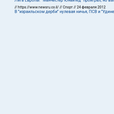
Лига Европы: "Манчестер Юнайтед" проиграл, но 
//
https://www.newsru.co.il/
//
Спорт
//
24 февраля 2012
В "израильском дерби" нулевая ничья, ПСВ и "Удин