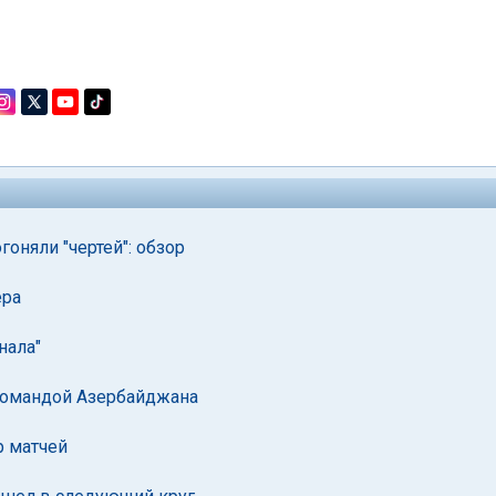
оняли "чертей": обзор
ера
нала"
 командой Азербайджана
р матчей