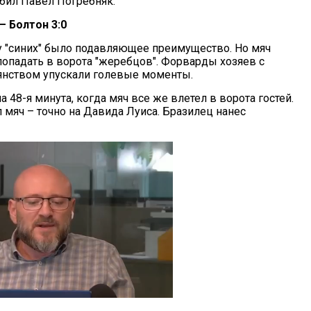
бил Павел Погребняк.
– Болтон 3:0
у "синих" было подавляющее преимущество. Но мяч
попадать в ворота "жеребцов". Форварды хозяев с
янством упускали голевые моменты.
 48-я минута, когда мяч все же влетел в ворота гостей.
 мяч – точно на Давида Луиса. Бразилец нанес