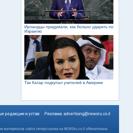
е редакции и устав
Реклама:
advertising@newsru.co.il
и материалов сайта гиперссылка на NEWSru.co.il обязательна.