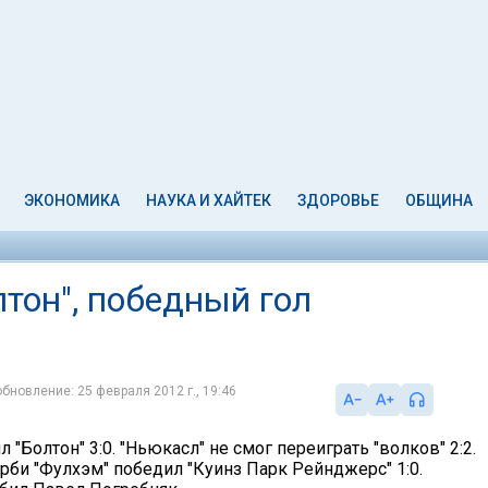
ЭКОНОМИКА
НАУКА И ХАЙТЕК
ЗДОРОВЬЕ
ОБЩИНА
лтон", победный гол
обновление: 25 февраля 2012 г., 19:46
л "Болтон" 3:0. "Ньюкасл" не смог переиграть "волков" 2:2.
рби "Фулхэм" победил "Куинз Парк Рейнджерс" 1:0.