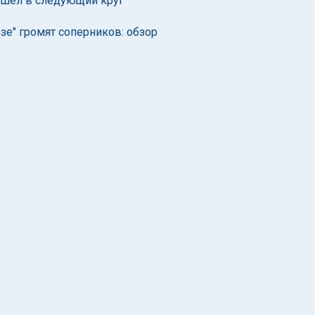
вышел в следующий круг
езе" громят соперников: обзор