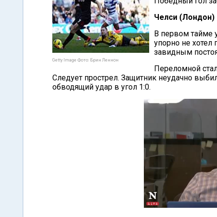
Победный гол за
Челси (Лондон) 
В первом тайме 
упорно не хотел 
завидным посто
Getty Image Фото: Брин Леннон
Переломной стала
Следует прострел. Защитник неудачно выбил
обводящий удар в угол 1:0.