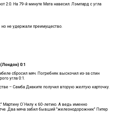
от 2:0. На 79-й минуте Мата навесил. Лэмпард с угла
0, но не удержали преимущество.
(Лондон) 0:1
мбеле сбросил мяч. Погребняк выскочил из-за спин
ого угла 0:1.
стве – Самба Диаките получил вторую желтую карточку.
" Мартину О`Нилу к 60-летию. А ведь именно
атче. Два мяча забил бывший "железнодорожник" Питер