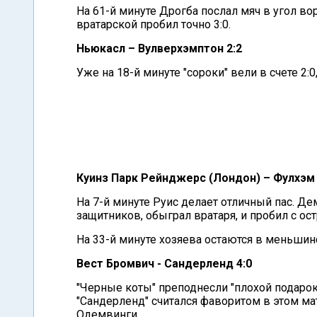
На 61-й минуте Дрогба послал мяч в угол вор
вратарской пробил точно 3:0.
Ньюкасл – Вулверхэмптон 2:2
Уже на 18-й минуте "сороки" вели в счете 2:
Куинз Парк Рейнджерс (Лондон) – Фулхэм 
На 7-й минуте Руис делает отличный пас. Де
защитников, обыграл вратаря, и пробил с остр
На 33-й минуте хозяева остаются в меньшин
Вест Бромвич - Сандерленд 4:0
"Черные коты" преподнесли "плохой подарок
"Сандерленд" считался фаворитом в этом м
Одемвинги.