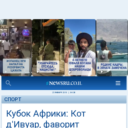
ИСПАНЕЦ ЗРЯ
НАПАЛ НА
РЕЗЕРВИСТА
ЦАХАЛА
25 ЯНВАРЯ 2010
|
04:30
СПОРТ
Кубок Африки: Кот
д'Ивуар, фаворит