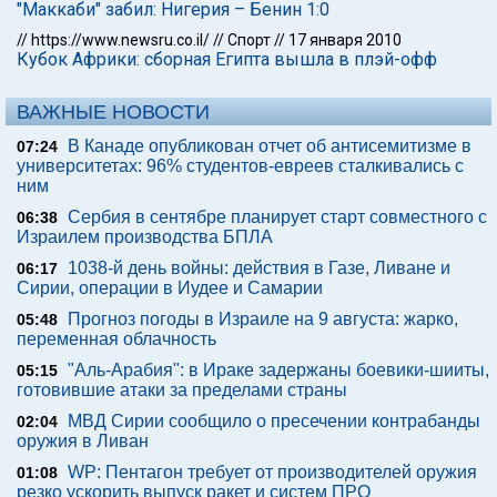
"Маккаби" забил: Нигерия – Бенин 1:0
//
https://www.newsru.co.il/
//
Спорт
//
17 января 2010
Кубок Африки: сборная Египта вышла в плэй-офф
ВАЖНЫЕ НОВОСТИ
В Канаде опубликован отчет об антисемитизме в
07:24
университетах: 96% студентов-евреев сталкивались с
ним
Сербия в сентябре планирует старт совместного с
06:38
Израилем производства БПЛА
1038-й день войны: действия в Газе, Ливане и
06:17
Сирии, операции в Иудее и Самарии
Прогноз погоды в Израиле на 9 августа: жарко,
05:48
переменная облачность
"Аль-Арабия": в Ираке задержаны боевики-шииты,
05:15
готовившие атаки за пределами страны
МВД Сирии сообщило о пресечении контрабанды
02:04
оружия в Ливан
WP: Пентагон требует от производителей оружия
01:08
резко ускорить выпуск ракет и систем ПРО