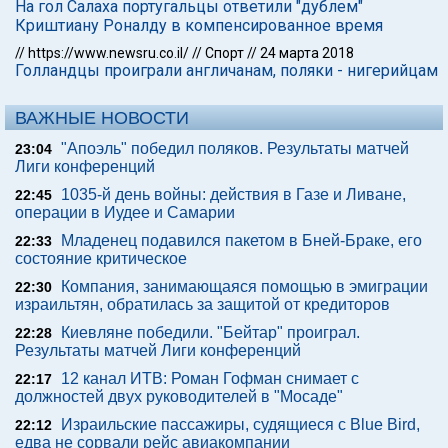
На гол Салаха португальцы ответили "дублем"
Криштиану Роналду в компенсированное время
//
https://www.newsru.co.il/
//
Спорт
//
24 марта 2018
Голландцы проиграли англичанам, поляки - нигерийцам
ВАЖНЫЕ НОВОСТИ
"Апоэль" победил поляков. Результаты матчей
23:04
Лиги конференций
1035-й день войны: действия в Газе и Ливане,
22:45
операции в Иудее и Самарии
Младенец подавился пакетом в Бней-Браке, его
22:33
состояние критическое
Компания, занимающаяся помощью в эмиграции
22:30
израильтян, обратилась за защитой от кредиторов
Киевляне победили. "Бейтар" проиграл.
22:28
Результаты матчей Лиги конференций
12 канал ИТВ: Роман Гофман снимает с
22:17
должностей двух руководителей в "Мосаде"
Израильские пассажиры, судящиеся с Blue Bird,
22:12
едва не сорвали рейс авиакомпании