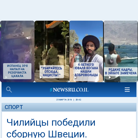
ИСПАНЕЦ ЗРЯ
НАПАЛ НА
РЕЗЕРВИСТА
ЦАХАЛА
25 МАРТА 2018
|
20:42
СПОРТ
Чилийцы победили
сборную Швеции.