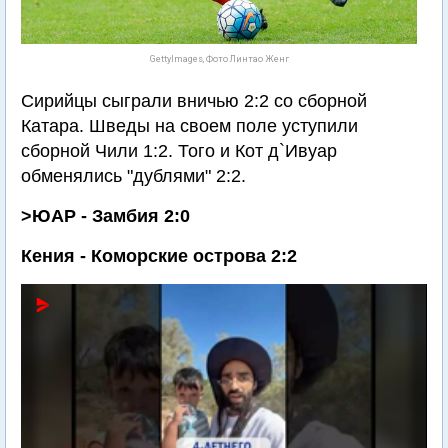
GettyImages, Фото Линтао Женг
Сирийцы сыграли вничью 2:2 со сборной
Катара. Шведы на своем поле уступили
сборной Чили 1:2. Того и Кот д`Ивуар
обменялись "дублями" 2:2.
>ЮАР - Замбия 2:0
Кения - Коморские острова 2:2