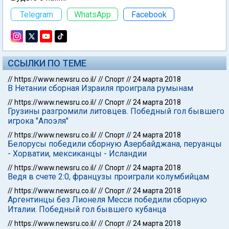
Telegram
WhatsApp
Facebook
ССЫЛКИ ПО ТЕМЕ
//
https://www.newsru.co.il/
//
Спорт
//
24 марта 2018
В Нетании сборная Израиля проиграла румынам
//
https://www.newsru.co.il/
//
Спорт
//
24 марта 2018
Грузины разгромили литовцев. Победный гол бывшего
игрока "Апоэля"
//
https://www.newsru.co.il/
//
Спорт
//
24 марта 2018
Белорусы победили сборную Азербайджана, перуанцы
- Хорватии, мексиканцы - Исландии
//
https://www.newsru.co.il/
//
Спорт
//
24 марта 2018
Ведя в счете 2:0, французы проиграли колумбийцам
//
https://www.newsru.co.il/
//
Спорт
//
24 марта 2018
Аргентинцы без Лионеля Месси победили сборную
Италии. Победный гол бывшего кубанца
//
https://www.newsru.co.il/
//
Спорт
//
24 марта 2018