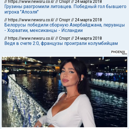
//
https://www.newsru.co.il/
//
Спорт
//
24 марта 2018
Грузины разгромили литовцев. Победный гол бывшего
игрока "Апоэля"
//
https://www.newsru.co.il/
//
Спорт
//
24 марта 2018
Белорусы победили сборную Азербайджана, перуанцы
- Хорватии, мексиканцы - Исландии
//
https://www.newsru.co.il/
//
Спорт
//
24 марта 2018
Ведя в счете 2:0, французы проиграли колумбийцам