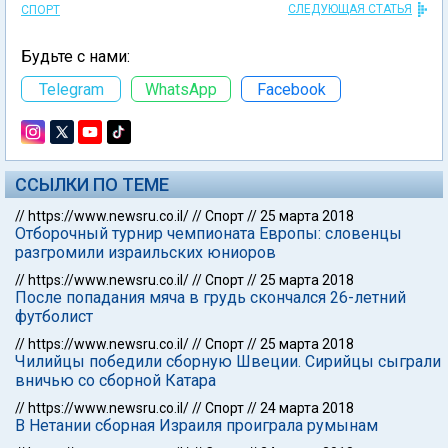
СЛЕДУЮЩАЯ СТАТЬЯ
СПОРТ
Будьте с нами:
Telegram
WhatsApp
Facebook
ССЫЛКИ ПО ТЕМЕ
//
https://www.newsru.co.il/
//
Спорт
//
25 марта 2018
Отборочный турнир чемпионата Европы: словенцы
разгромили израильских юниоров
//
https://www.newsru.co.il/
//
Спорт
//
25 марта 2018
После попадания мяча в грудь скончался 26-летний
футболист
//
https://www.newsru.co.il/
//
Спорт
//
25 марта 2018
Чилийцы победили сборную Швеции. Сирийцы сыграли
вничью со сборной Катара
//
https://www.newsru.co.il/
//
Спорт
//
24 марта 2018
В Нетании сборная Израиля проиграла румынам