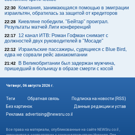
Компания, занимающаяся помощью в эмиграции
22:30
израильтян, обратилась за защитой от кредиторов
Киевляне победили. "Бейтар" проиграл.
22:28
Результаты матчей Лиги конференций
12 канал ИТВ: Роман Гофман снимает с
22:17
должностей двух руководителей в "Мосаде"
Израильские пассажиры, судящиеся с Blue Bird,
22:12
едва не сорвали рейс авиакомпании
В Великобритании был задержан мужчина,
21:42
пришедший в больницу в образе смерти с косой
Четверг, 06 августа 2026 г.
Теги
Обратная связь
Подписка на новости (RSS)
Без картинок
Данные редакции и устав
Реклама:
advertising@newsru.co.il
Все права на материалы, опубликованные на сайте NEWSru.co.il ,
охраняются в соответствии с законодательством Израиля. При