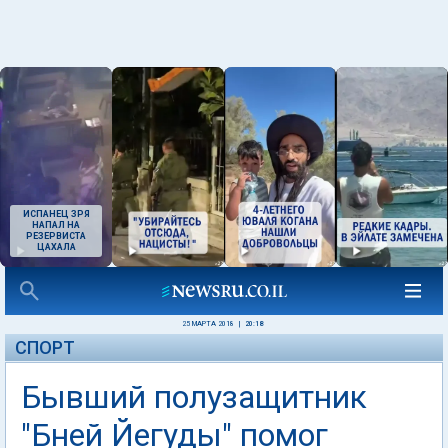
ИСПАНЕЦ ЗРЯ
НАПАЛ НА
РЕЗЕРВИСТА
ЦАХАЛА
25 МАРТА 2018
|
20:18
СПОРТ
Бывший полузащитник
"Бней Йегуды" помог