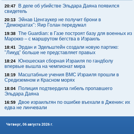
В деле об убийстве Эльдара Даяна появился
20:47
свидетель
Эйнав Ценгаукер не получит брони в
20:13
"Демократах": Яир Голан передумал
The Guardian: в Газе построят базу для военных из
19:38
Марокко – с маршрутом бегства в Израиль
Эрдан и Эдельштейн создали новую партию:
18:41
"Ликуд" больше не представляет правых
Юношеская сборная Израиля по гандболу
18:24
впервые вышла на чемпионат мира
Масштабные учения ВМС Израиля прошли в
18:19
Средиземном и Красном морях
Полиция подтвердила гибель пропавшего
18:04
Эльдара Даяна
Двое израильтян по ошибке въехали в Дженин: их
16:59
едва не линчевали
Четверг, 06 августа 2026 г.