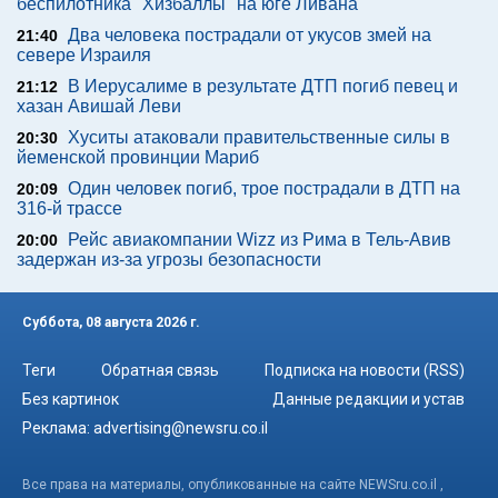
беспилотника "Хизбаллы" на юге Ливана
Два человека пострадали от укусов змей на
21:40
севере Израиля
В Иерусалиме в результате ДТП погиб певец и
21:12
хазан Авишай Леви
Хуситы атаковали правительственные силы в
20:30
йеменской провинции Мариб
Один человек погиб, трое пострадали в ДТП на
20:09
316-й трассе
Рейс авиакомпании Wizz из Рима в Тель-Авив
20:00
задержан из-за угрозы безопасности
Суббота, 08 августа 2026 г.
Теги
Обратная связь
Подписка на новости (RSS)
Без картинок
Данные редакции и устав
Реклама:
advertising@newsru.co.il
Все права на материалы, опубликованные на сайте NEWSru.co.il ,