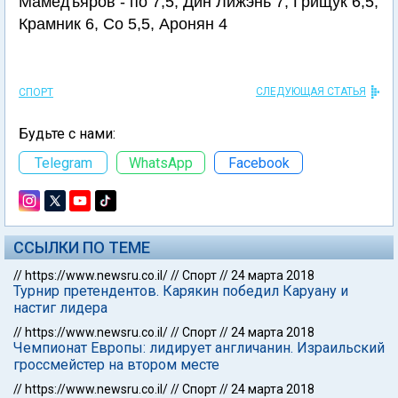
Мамедъяров - по 7,5, Дин Лижэнь 7, Грищук 6,5,
Крамник 6, Со 5,5, Аронян 4
СЛЕДУЮЩАЯ СТАТЬЯ
СПОРТ
Будьте с нами:
Telegram
WhatsApp
Facebook
ССЫЛКИ ПО ТЕМЕ
//
https://www.newsru.co.il/
//
Спорт
//
24 марта 2018
Турнир претендентов. Карякин победил Каруану и
настиг лидера
//
https://www.newsru.co.il/
//
Спорт
//
24 марта 2018
Чемпионат Европы: лидирует англичанин. Израильский
гроссмейстер на втором месте
//
https://www.newsru.co.il/
//
Спорт
//
24 марта 2018