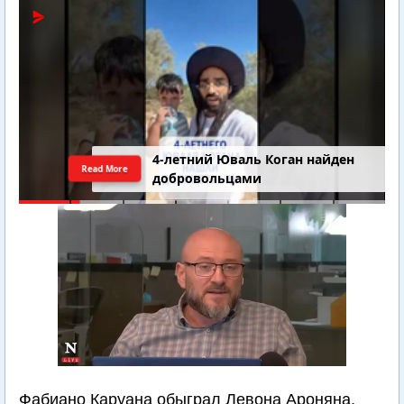
4-летний Юваль Коган найден
Read More
добровольцами
Фабиано Каруана обыграл Левона Ароняна,