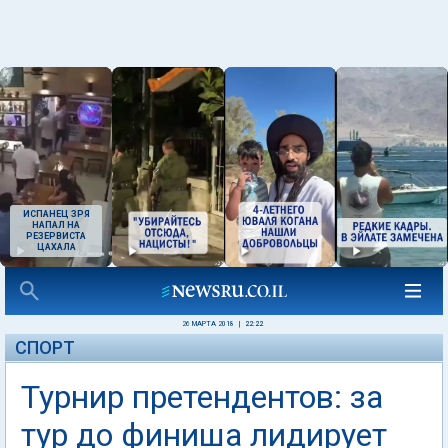
ИСПАНЕЦ ЗРЯ
НАПАЛ НА
РЕЗЕРВИСТА
ЦАХАЛА
26 МАРТА 2018
|
22:22
СПОРТ
Турнир претендентов: за
тур до финиша лидирует