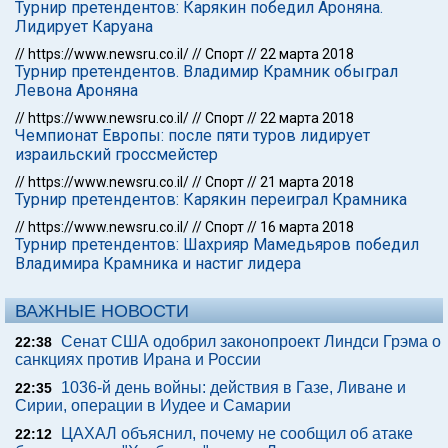
Турнир претендентов: Карякин победил Ароняна.
Лидирует Каруана
//
https://www.newsru.co.il/
//
Спорт
//
22 марта 2018
Турнир претендентов. Владимир Крамник обыграл
Левона Ароняна
//
https://www.newsru.co.il/
//
Спорт
//
22 марта 2018
Чемпионат Европы: после пяти туров лидирует
израильский гроссмейстер
//
https://www.newsru.co.il/
//
Спорт
//
21 марта 2018
Турнир претендентов: Карякин переиграл Крамника
//
https://www.newsru.co.il/
//
Спорт
//
16 марта 2018
Турнир претендентов: Шахрияр Мамедьяров победил
Владимира Крамника и настиг лидера
ВАЖНЫЕ НОВОСТИ
Сенат США одобрил законопроект Линдси Грэма о
22:38
санкциях против Ирана и России
1036-й день войны: действия в Газе, Ливане и
22:35
Сирии, операции в Иудее и Самарии
ЦАХАЛ объяснил, почему не сообщил об атаке
22:12