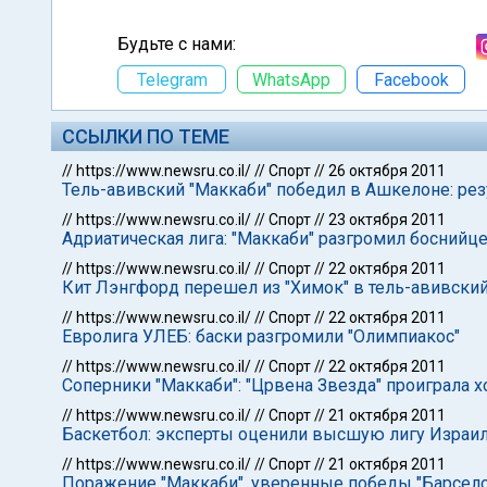
Будьте с нами:
Telegram
WhatsApp
Facebook
ССЫЛКИ ПО ТЕМЕ
//
https://www.newsru.co.il/
//
Спорт
//
26 октября 2011
Тель-авивский "Маккаби" победил в Ашкелоне: рез
//
https://www.newsru.co.il/
//
Спорт
//
23 октября 2011
Адриатическая лига: "Маккаби" разгромил боснийц
//
https://www.newsru.co.il/
//
Спорт
//
22 октября 2011
Кит Лэнгфорд перешел из "Химок" в тель-авивский
//
https://www.newsru.co.il/
//
Спорт
//
22 октября 2011
Евролига УЛЕБ: баски разгромили "Олимпиакос"
//
https://www.newsru.co.il/
//
Спорт
//
22 октября 2011
Соперники "Маккаби": "Црвена Звезда" проиграла 
//
https://www.newsru.co.il/
//
Спорт
//
21 октября 2011
Баскетбол: эксперты оценили высшую лигу Израил
//
https://www.newsru.co.il/
//
Спорт
//
21 октября 2011
Поражение "Маккаби", уверенные победы "Барселон