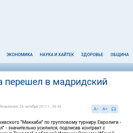
ЭКОНОМИКА
НАУКА И ХАЙТЕК
ЗДОРОВЬЕ
ОБЩИНА
а перешел в мадридский
бновление: 26 октября 2011 г., 06:36
вивского "Маккаби" по групповому турниру Евролиги -
" - значительно усилился, подписав контракт с