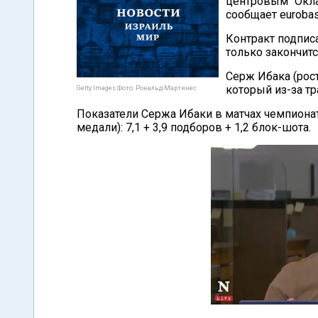
центровым "Окла
сообщает eurobas
Контракт подписа
только закончитс
Серж Ибака (рос
который из-за тр
Getty Images Фото: Рональд Мартинес
Показатели Сержа Ибаки в матчах чемпиона
медали): 7,1 + 3,9 подборов + 1,2 блок-шота.