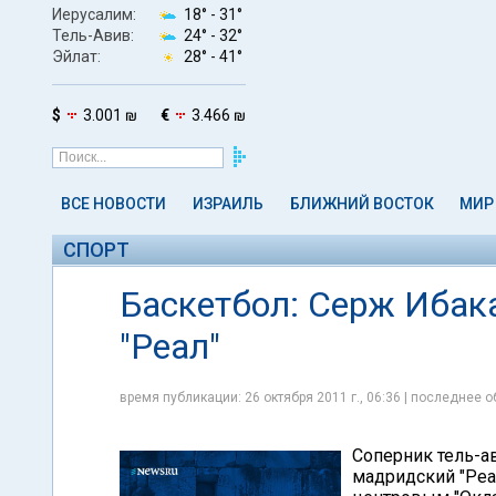
Иерусалим:
18° -
31°
Тель-Авив:
24° -
32°
Эйлат:
28° -
41°
$
3.001 ₪
€
3.466 ₪
ВСЕ НОВОСТИ
ИЗРАИЛЬ
БЛИЖНИЙ ВОСТОК
МИР
СПОРТ
Баскетбол: Серж Ибак
"Реал"
время публикации: 26 октября 2011 г., 06:36 | последнее о
Соперник тель-а
мадридский "Реал