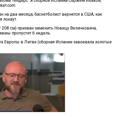
хома Тендерс" и сборной Испании Сержем Ибакой,
ket.com.
н на два месяца, баскетболист вернется в США, как
я локаут.
т 208 см) призван заменить Новицу Величковича,
авмы пропустит 6 недель.
та Европы в Литве (сборная Испании завоевала золотые