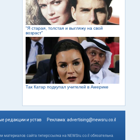
е редакции и устав
Реклама:
advertising@newsru.co.il
и материалов сайта гиперссылка на NEWSru.co.il обязательна.