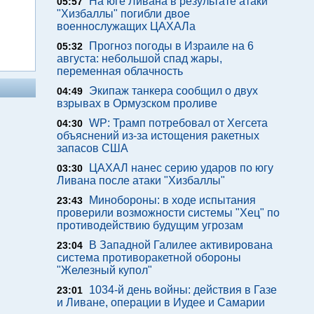
На юге Ливана в результате атаки
05:57
"Хизбаллы" погибли двое
военнослужащих ЦАХАЛа
Прогноз погоды в Израиле на 6
05:32
августа: небольшой спад жары,
переменная облачность
Экипаж танкера сообщил о двух
04:49
взрывах в Ормузском проливе
WP: Трамп потребовал от Хегсета
04:30
объяснений из-за истощения ракетных
запасов США
ЦАХАЛ нанес серию ударов по югу
03:30
Ливана после атаки "Хизбаллы"
Минобороны: в ходе испытания
23:43
проверили возможности системы "Хец" по
противодействию будущим угрозам
В Западной Галилее активирована
23:04
система противоракетной обороны
"Железный купол"
1034-й день войны: действия в Газе
23:01
и Ливане, операции в Иудее и Самарии