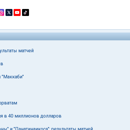
ультаты матчей
ев
 "Маккаби"
хорватам
я в 40 миллионов долларов
ы" и "Панатинаикоса": результаты матчей