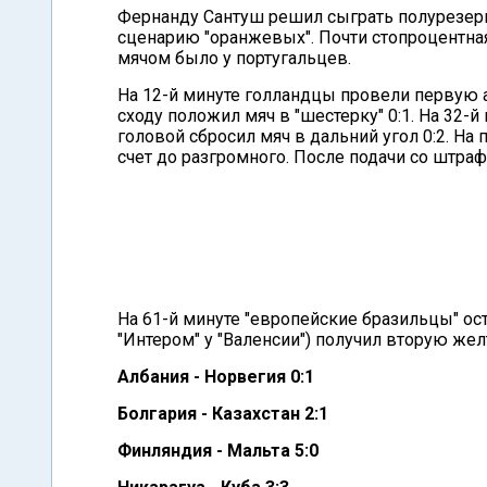
Фернанду Сантуш решил сыграть полурезерв
сценарию "оранжевых". Почти стопроцентна
мячом было у португальцев.
На 12-й минуте голландцы провели первую а
сходу положил мяч в "шестерку" 0:1. На 32-
головой сбросил мяч в дальний угол 0:2. Н
счет до разгромного. После подачи со штра
На 61-й минуте "европейские бразильцы" ос
"Интером" у "Валенсии") получил вторую жел
Албания - Норвегия 0:1
Болгария - Казахстан 2:1
Финляндия - Мальта 5:0