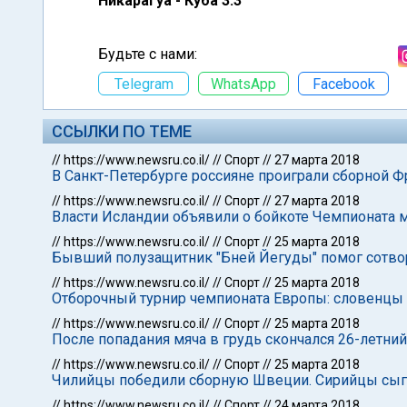
Никарагуа - Куба 3:3
Будьте с нами:
Telegram
WhatsApp
Facebook
ССЫЛКИ ПО ТЕМЕ
//
https://www.newsru.co.il/
//
Спорт
//
27 марта 2018
В Санкт-Петербурге россияне проиграли сборной 
//
https://www.newsru.co.il/
//
Спорт
//
27 марта 2018
Власти Исландии объявили о бойкоте Чемпионата м
//
https://www.newsru.co.il/
//
Спорт
//
25 марта 2018
Бывший полузащитник "Бней Йегуды" помог сотв
//
https://www.newsru.co.il/
//
Спорт
//
25 марта 2018
Отборочный турнир чемпионата Европы: словенцы
//
https://www.newsru.co.il/
//
Спорт
//
25 марта 2018
После попадания мяча в грудь скончался 26-летни
//
https://www.newsru.co.il/
//
Спорт
//
25 марта 2018
Чилийцы победили сборную Швеции. Сирийцы сыгр
//
https://www.newsru.co.il/
//
Спорт
//
24 марта 2018