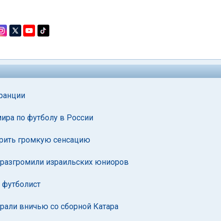
Франции
ира по футболу в России
орить громкую сенсацию
 разгромили израильских юниоров
й футболист
али вничью со сборной Катара