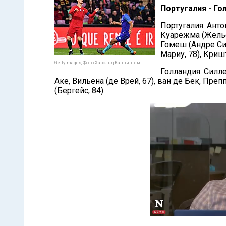
Португалия - Го
Португалия: Анто
Куарежма (Жельс
Гомеш (Андре Си
Мариу, 78), Криш
GettyImages, Фото Харольд Каннингем
Голландия: Силлес
Аке, Вильена (де Врей, 67), ван де Бек, Преп
(Бергейс, 84)