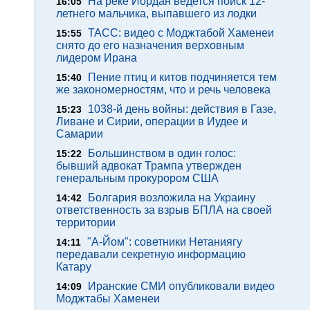
На реке Иордан ведется поиск 12-
16:05
летнего мальчика, выпавшего из лодки
ТАСС: видео с Моджтабой Хаменеи
15:55
снято до его назначения верховным
лидером Ирана
Пение птиц и китов подчиняется тем
15:40
же закономерностям, что и речь человека
1038-й день войны: действия в Газе,
15:23
Ливане и Сирии, операции в Иудее и
Самарии
Большинством в один голос:
15:22
бывший адвокат Трампа утвержден
генеральным прокурором США
Болгария возложила на Украину
14:42
ответственность за взрыв БПЛА на своей
территории
"А-Йом": советники Нетаниягу
14:11
передавали секретную информацию
Катару
Иранские СМИ опубликовали видео
14:09
Моджтабы Хаменеи