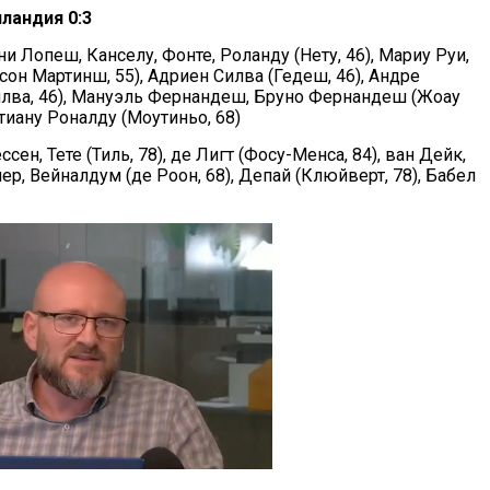
лландия 0:3
ни Лопеш, Канселу, Фонте, Роланду (Нету, 46), Мариу Руи,
он Мартинш, 55), Адриен Силва (Гедеш, 46), Андре
лва, 46), Мануэль Фернандеш, Бруно Фернандеш (Жоау
тиану Роналду (Моутиньо, 68)
сен, Тете (Тиль, 78), де Лигт (Фосу-Менса, 84), ван Дейк,
пер, Вейналдум (де Роон, 68), Депай (Клюйверт, 78), Бабел