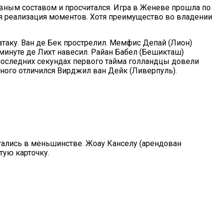
ным составом и просчитался. Игра в Женеве прошла по
я реализация моментов. Хотя преимущество во владении
таку. Ван де Бек прострелил. Мемфис Депай (Лион)
й минуте де Лихт навесил. Райан Бабел (Бешикташ)
а последних секундах первого тайма голландцы довели
фного отличился Вирджил ван Дейк (Ливерпуль).
тались в меньшинстве. Жоау Канселу (арендован
тую карточку.