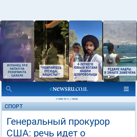
ИСПАНЕЦ ЗРЯ
НАПАЛ НА
РЕЗЕРВИСТА
ЦАХАЛА
27 МАЯ 2015
|
08:48
СПОРТ
Генеральный прокурор
США: речь идет о