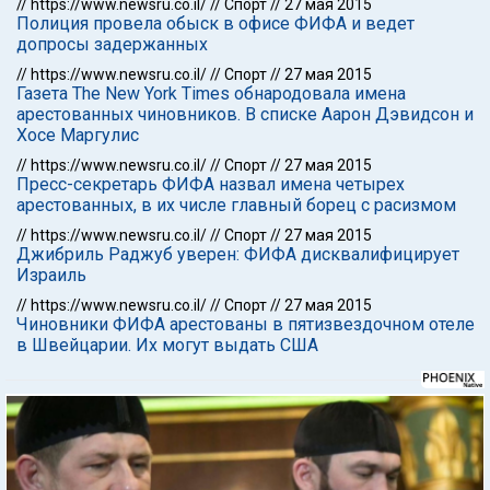
//
https://www.newsru.co.il/
//
Спорт
//
27 мая 2015
Полиция провела обыск в офисе ФИФА и ведет
допросы задержанных
//
https://www.newsru.co.il/
//
Спорт
//
27 мая 2015
Газета The New York Times обнародовала имена
арестованных чиновников. В списке Аарон Дэвидсон и
Хосе Маргулис
//
https://www.newsru.co.il/
//
Спорт
//
27 мая 2015
Пресс-секретарь ФИФА назвал имена четырех
арестованных, в их числе главный борец с расизмом
//
https://www.newsru.co.il/
//
Спорт
//
27 мая 2015
Джибриль Раджуб уверен: ФИФА дисквалифицирует
Израиль
//
https://www.newsru.co.il/
//
Спорт
//
27 мая 2015
Чиновники ФИФА арестованы в пятизвездочном отеле
в Швейцарии. Их могут выдать США