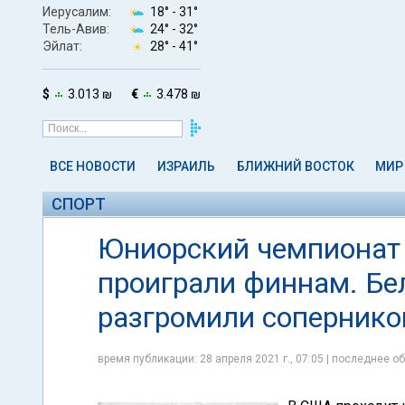
Иерусалим:
18° -
31°
Тель-Авив:
24° -
32°
Эйлат:
28° -
41°
$
3.013 ₪
€
3.478 ₪
ВСЕ НОВОСТИ
ИЗРАИЛЬ
БЛИЖНИЙ ВОСТОК
МИР
СПОРТ
Юниорский чемпионат 
проиграли финнам. Бе
разгромили сопернико
время публикации: 28 апреля 2021 г., 07:05 | последнее об