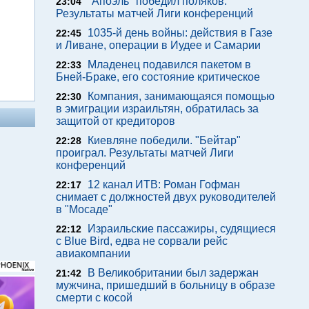
"Апоэль" победил поляков.
23:04
Результаты матчей Лиги конференций
1035-й день войны: действия в Газе
22:45
и Ливане, операции в Иудее и Самарии
Младенец подавился пакетом в
22:33
Бней-Браке, его состояние критическое
Компания, занимающаяся помощью
22:30
в эмиграции израильтян, обратилась за
защитой от кредиторов
Киевляне победили. "Бейтар"
22:28
проиграл. Результаты матчей Лиги
конференций
12 канал ИТВ: Роман Гофман
22:17
снимает с должностей двух руководителей
в "Мосаде"
Израильские пассажиры, судящиеся
22:12
с Blue Bird, едва не сорвали рейс
авиакомпании
В Великобритании был задержан
21:42
мужчина, пришедший в больницу в образе
смерти с косой