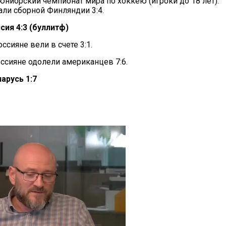
юниорский чемпионат мира по хоккею (игроки до 18 лет).
али сборной Финляндии 3:4.
сия 4:3 (буллитф)
ссияне вели в счете 3:1.
оссияне одолели американцев 7:6.
арусь 1:7