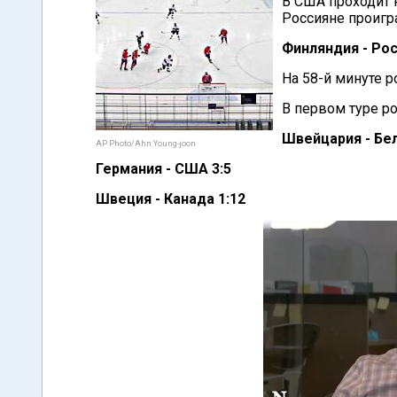
В США проходит 
Россияне проигр
Финляндия - Рос
На 58-й минуте ро
В первом туре р
Швейцария - Бел
AP Photo/Ahn Young-joon
Германия - США 3:5
Швеция - Канада 1:12