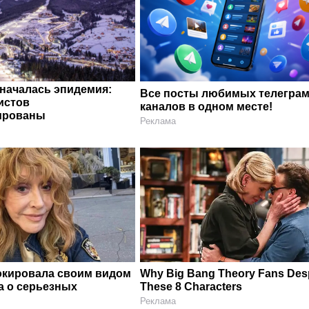
 началась эпидемия:
Все посты любимых телегра
истов
каналов в одном месте!
ированы
Реклама
окировала своим видом
Why Big Bang Theory Fans Des
а о серьезных
These 8 Characters
Реклама