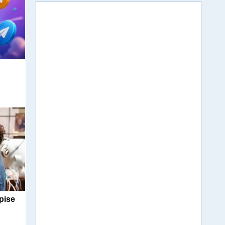
м
pise