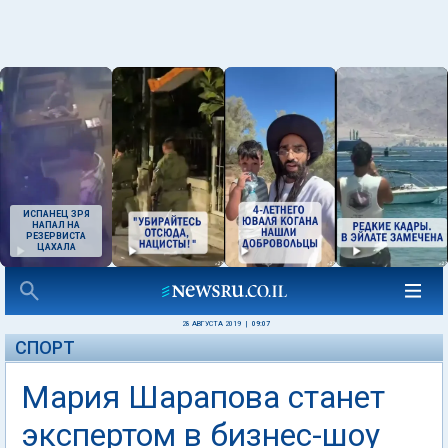
ИСПАНЕЦ ЗРЯ
НАПАЛ НА
РЕЗЕРВИСТА
ЦАХАЛА
28 АВГУСТА 2019
|
09:07
СПОРТ
Мария Шарапова станет
экспертом в бизнес-шоу