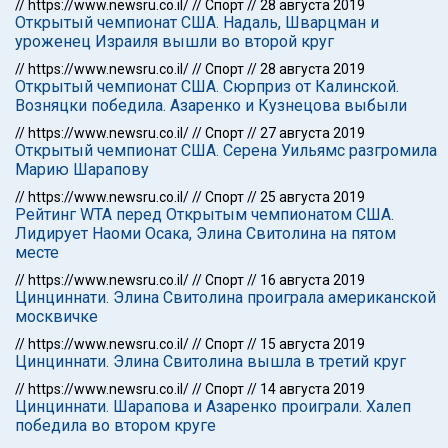
//
https://www.newsru.co.il/
//
Спорт
//
28 августа 2019
Открытый чемпионат США. Надаль, Шварцман и
уроженец Израиля вышли во второй круг
//
https://www.newsru.co.il/
//
Спорт
//
28 августа 2019
Открытый чемпионат США. Сюрприз от Калинской.
Возняцки победила. Азаренко и Кузнецова выбыли
//
https://www.newsru.co.il/
//
Спорт
//
27 августа 2019
Открытый чемпионат США. Серена Уильямс разгромила
Марию Шарапову
//
https://www.newsru.co.il/
//
Спорт
//
25 августа 2019
Рейтинг WTA перед Открытым чемпионатом США.
Лидирует Наоми Осака, Элина Свитолина на пятом
месте
//
https://www.newsru.co.il/
//
Спорт
//
16 августа 2019
Цинциннати. Элина Свитолина проиграла американской
москвичке
//
https://www.newsru.co.il/
//
Спорт
//
15 августа 2019
Цинциннати. Элина Свитолина вышла в третий круг
//
https://www.newsru.co.il/
//
Спорт
//
14 августа 2019
Цинциннати. Шарапова и Азаренко проиграли. Халеп
победила во втором круге