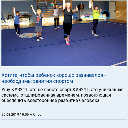
Хотите, чтобы ребенок хорошо развивался -
необходимы занятия спортом
Ушу &#8211; это не просто спорт &#8211; это уникальная
система, отшлифованная временем, позволяющая
обеспечить всестороннее развитие человека.
26.08.2019 10:06
// Спорт