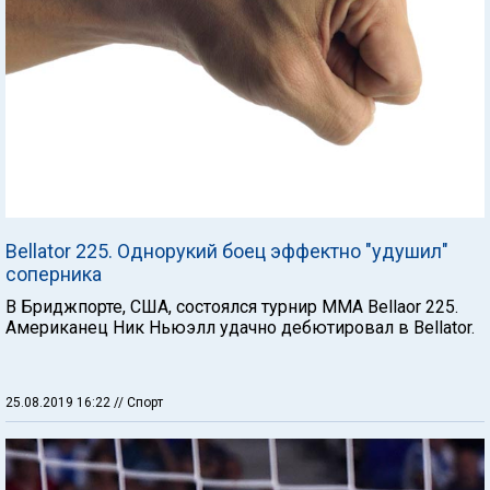
Bellator 225. Однорукий боец эффектно "удушил"
соперника
В Бриджпорте, США, состоялся турнир ММА Bellaor 225.
Американец Ник Ньюэлл удачно дебютировал в Bellator.
25.08.2019 16:22
// Спорт