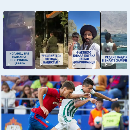
ИСПАНЕЦ ЗРЯ
НАПАЛ НА
РЕЗЕРВИСТА
ЦАХАЛА