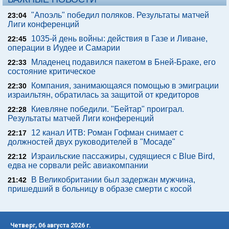
"Апоэль" победил поляков. Результаты матчей
23:04
Лиги конференций
1035-й день войны: действия в Газе и Ливане,
22:45
операции в Иудее и Самарии
Младенец подавился пакетом в Бней-Браке, его
22:33
состояние критическое
Компания, занимающаяся помощью в эмиграции
22:30
израильтян, обратилась за защитой от кредиторов
Киевляне победили. "Бейтар" проиграл.
22:28
Результаты матчей Лиги конференций
12 канал ИТВ: Роман Гофман снимает с
22:17
должностей двух руководителей в "Мосаде"
Израильские пассажиры, судящиеся с Blue Bird,
22:12
едва не сорвали рейс авиакомпании
В Великобритании был задержан мужчина,
21:42
пришедший в больницу в образе смерти с косой
Четверг, 06 августа 2026 г.