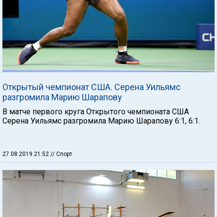
Открытый чемпионат США. Серена Уильямс
разгромила Марию Шарапову
В матче первого круга Открытого чемпионата США
Серена Уильямс разгромила Марию Шарапову 6:1, 6:1.
27.08.2019 21:52
// Спорт