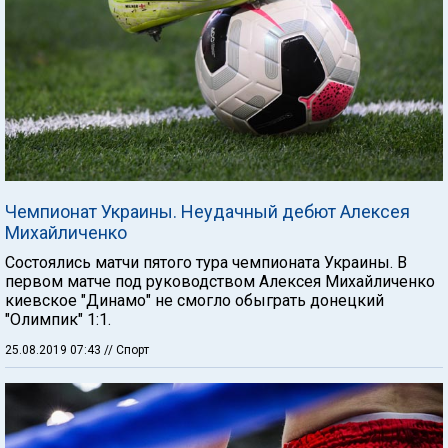
Чемпионат Украины. Неудачный дебют Алексея
Михайличенко
Состоялись матчи пятого тура чемпионата Украины. В
первом матче под руководством Алексея Михайличенко
киевское "Динамо" не смогло обыграть донецкий
"Олимпик" 1:1.
25.08.2019 07:43
// Спорт