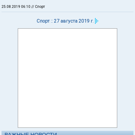
25.08.2019 06:10
// Спорт
Спорт :: 27 августа 2019 г.
ВАЖНЫЕ НОВОСТИ