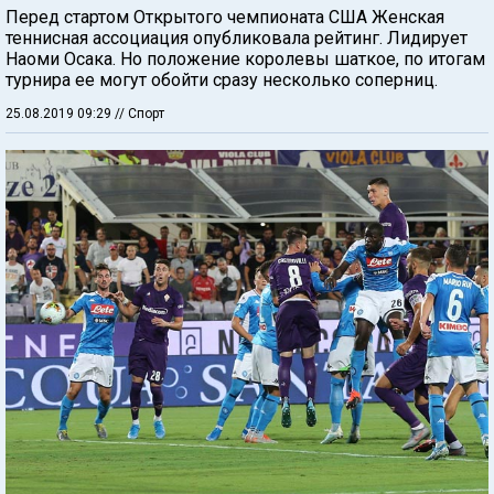
Перед стартом Открытого чемпионата США Женская
теннисная ассоциация опубликовала рейтинг. Лидирует
Наоми Осака. Но положение королевы шаткое, по итогам
турнира ее могут обойти сразу несколько соперниц.
25.08.2019 09:29
// Спорт