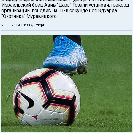
Израильский боец Авив "Царь" Гозали установил рекорд
организации, победив на 11-й секунде боя Эдуарда
"Охотника" Муравицкого.
25.08.2019 10:30
// Спорт