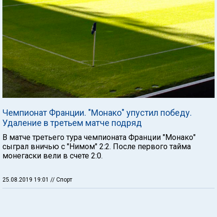
Чемпионат Франции. "Монако" упустил победу.
Удаление в третьем матче подряд
В матче третьего тура чемпионата Франции "Монако"
сыграл вничью с "Нимом" 2:2. После первого тайма
монегаски вели в счете 2:0.
25.08.2019 19:01
// Спорт