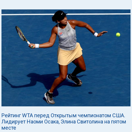
Рейтинг WTA перед Открытым чемпионатом США.
Лидирует Наоми Осака, Элина Свитолина на пятом
месте