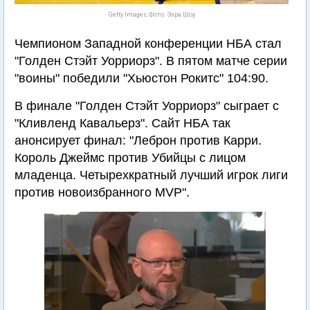
Getty Images, Фото: Эзра Шоу
Чемпионом Западной конференции НБА стал
"Голден Стэйт Уорриорз". В пятом матче серии
"воины" победили "Хьюстон Рокитс" 104:90.
В финале "Голден Стэйт Уорриорз" сыграет с
"Кливленд Кавальерз". Сайт НБА так
анонсирует финал: "Леброн против Карри.
Король Джеймс против Убийцы с лицом
младенца. Четырехкратный лучший игрок лиги
против новоизбранного MVP".