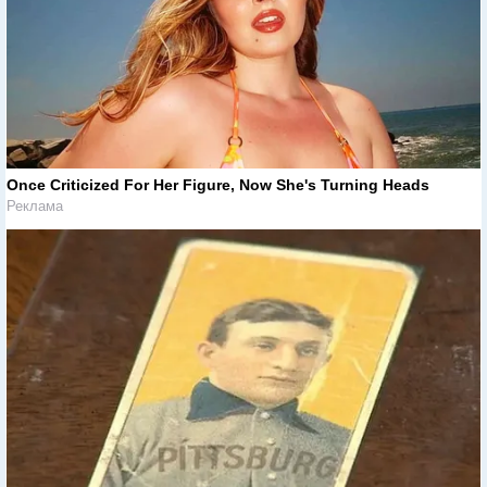
Once Criticized For Her Figure, Now She's Turning Heads
Реклама