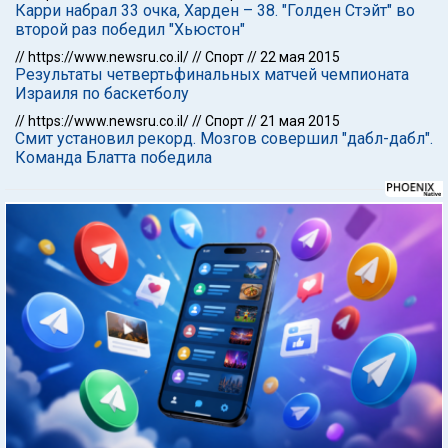
Карри набрал 33 очка, Харден – 38. "Голден Стэйт" во
второй раз победил "Хьюстон"
//
https://www.newsru.co.il/
//
Спорт
//
22 мая 2015
Результаты четвертьфинальных матчей чемпионата
Израиля по баскетболу
//
https://www.newsru.co.il/
//
Спорт
//
21 мая 2015
Смит установил рекорд. Мозгов совершил "дабл-дабл".
Команда Блатта победила