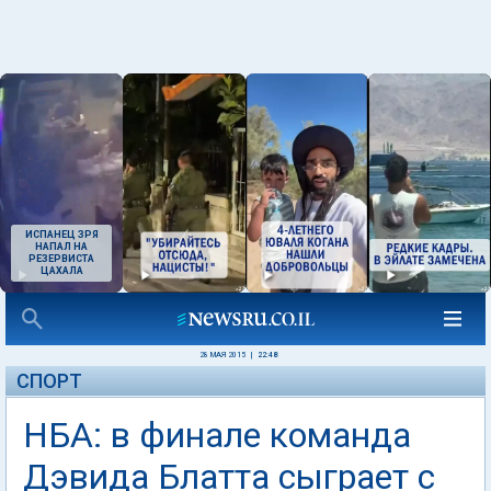
ИСПАНЕЦ ЗРЯ
НАПАЛ НА
РЕЗЕРВИСТА
ЦАХАЛА
28 МАЯ 2015
|
22:48
СПОРТ
НБА: в финале команда
Дэвида Блатта сыграет с