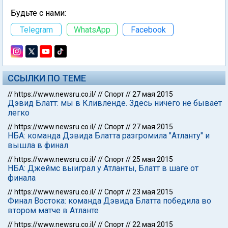
Будьте с нами:
Telegram
WhatsApp
Facebook
ССЫЛКИ ПО ТЕМЕ
//
https://www.newsru.co.il/
//
Спорт
//
27 мая 2015
Дэвид Блатт: мы в Кливленде. Здесь ничего не бывает
легко
//
https://www.newsru.co.il/
//
Спорт
//
27 мая 2015
НБА: команда Дэвида Блатта разгромила "Атланту" и
вышла в финал
//
https://www.newsru.co.il/
//
Спорт
//
25 мая 2015
НБА: Джеймс выиграл у Атланты, Блатт в шаге от
финала
//
https://www.newsru.co.il/
//
Спорт
//
23 мая 2015
Финал Востока: команда Дэвида Блатта победила во
втором матче в Атланте
//
https://www.newsru.co.il/
//
Спорт
//
22 мая 2015