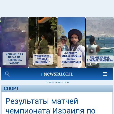
ИСПАНЕЦ ЗРЯ
НАПАЛ НА
РЕЗЕРВИСТА
ЦАХАЛА
29 АВГУСТА 2009
|
05:58
СПОРТ
Результаты матчей
чемпионата Израиля по