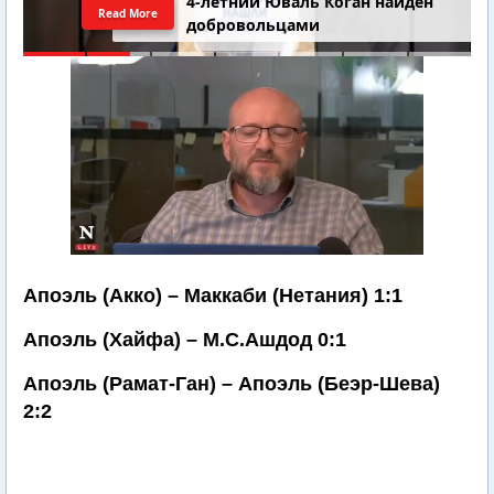
4-летний Юваль Коган найден
Read More
добровольцами
Апоэль (Акко) – Маккаби (Нетания) 1:1
Апоэль (Хайфа) – М.С.Ашдод 0:1
Апоэль (Рамат-Ган) – Апоэль (Беэр-Шева)
2:2