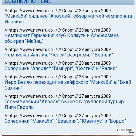
ССЫЛКИ ПО ТЕМЕ
//
https://www.newsru.co.il/
//
Спорт
//
29 августа 2009
"Маккаби" сильнее "Апоэлей": обзор матчей чемпионата
Израиля
//
https://www.newsru.co.il/
//
Спорт
//
29 августа 2009
Чемпионат Германии: клуб Колаути и Альбермана
обыграл "Майнц"
//
https://www.newsru.co.il/
//
Спорт
//
29 августа 2009
Чемпионат Англии: "Челси" разгромил "Бернли"
//
https://www.newsru.co.il/
//
Спорт
//
28 августа 2009
Соперники "Апоэля": "Гамбург", "Селтик" и "Рапид"
//
https://www.newsru.co.il/
//
Спорт
//
28 августа 2009
Йеро Белло переходит из хайфского "Маккаби" в "Бней
Сахнин"
//
https://www.newsru.co.il/
//
Спорт
//
27 августа 2009
Тель-авивский "Апоэль" вышел в групповой турнир
Лиги Европы
//
https://www.newsru.co.il/
//
Спорт
//
27 августа 2009
Соперники "Маккаби": "Бавария", "Ювентус" и "Бордо"